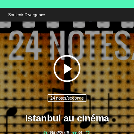
Soutenir Divergence
play_arrow
24 notes/seconde
Istanbul au cinéma
09/02/2026
34
today