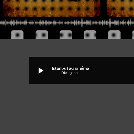
play_arrow
Istanbul au cinéma
Divergence