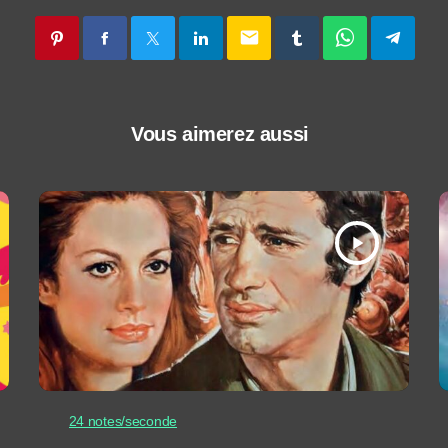
email
Vous aimerez aussi
play_arrow
24 notes/seconde