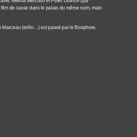
 avec Melina Mercouri et Peter Ustinov (qui
un film de casse dans le palais du même nom, mais
Marceau (enfin…) est passé par le Bosphore,