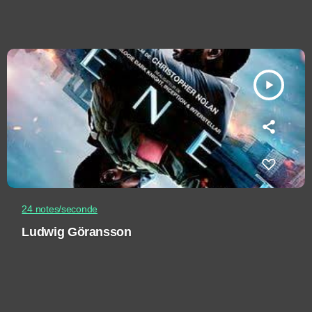
play_arrow
24 notes/seconde
Ludwig Göransson