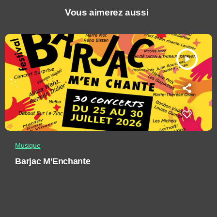
Vous aimerez aussi
play_arrow
Musique
Barjac M’Enchante