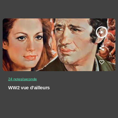
play_arrow
24 notes/seconde
WW2 vue d’ailleurs