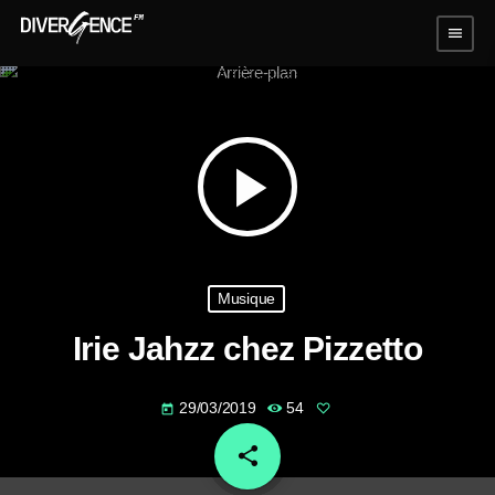
menu
play_arrow
Musique
Irie Jahzz chez Pizzetto
29/03/2019
54
today
share
email