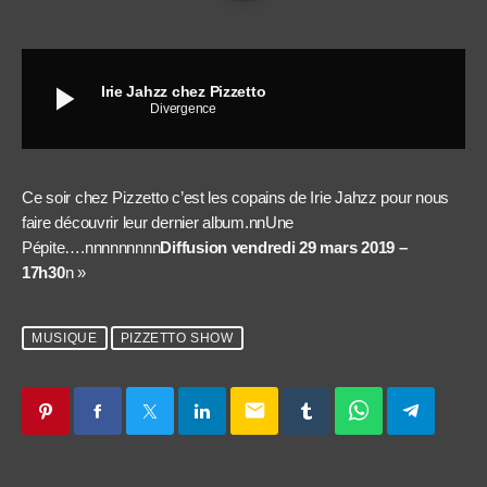
play_arrow
Irie Jahzz chez Pizzetto
Divergence
Ce soir chez Pizzetto c’est les copains de Irie Jahzz pour nous
faire découvrir leur dernier album.nnUne
Pépite….nnnnnnnnn
Diffusion vendredi 29 mars 2019 –
17h30
n »
MUSIQUE
PIZZETTO SHOW
email