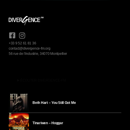
+33 9 52 61 81 36
contact@divergence-fm.org
56 rue de l'industrie, 34070 Montpellier
play_arrow
ÉCOUTER DIVERGENCE-FM
Beth Hart – You Still Got Me
Tinariwen – Hoggar