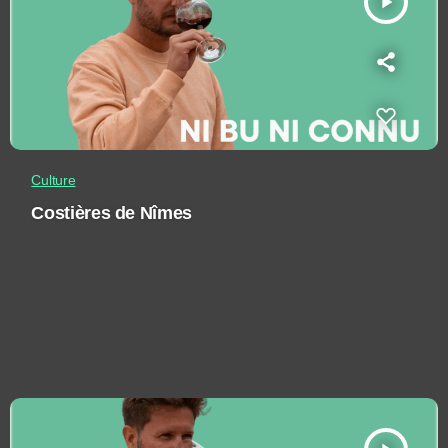
play_arrow
Culture
Costières de Nîmes