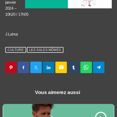
janvier
2024 –
10h20 / 17h05
J.Lahoz
CULTURE
LES SALES MÔMES
email
Vous aimerez aussi