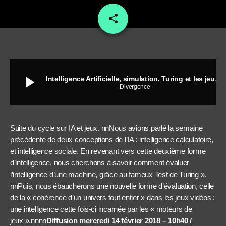
share
email
play_arrow
Intelligence Artificielle, simulation, Turing et les jeux vidéos
Divergence
Suite du cycle sur IA et jeux. nnNous avions parlé la semaine
précédente de deux conceptions de l’IA : intelligence calculatoire,
et intelligence sociale. En revenant vers cette deuxième forme
d’intelligence, nous cherchons à savoir comment évaluer
l’intelligence d’une machine, grâce au fameux Test de Turing ».
nnPuis, nous ébaucherons une nouvelle forme d’évaluation, celle
de la « cohérence d’un univers tout entier » dans les jeux vidéos ;
une intelligence cette fois-ci incarnée par les « moteurs de
jeux ».nnnn
Diffusion mercredi 14 février 2018 – 10h40 /