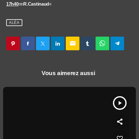
17h40
nn
R.Castinaud
«
ALÉA
email
Vous aimerez aussi
play_arrow