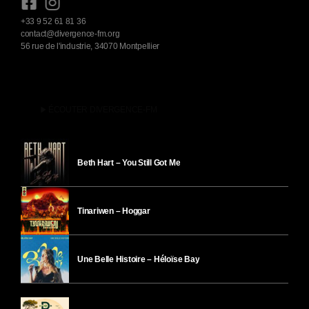
+33 9 52 61 81 36
contact@divergence-fm.org
56 rue de l'industrie, 34070 Montpellier
play_arrow
ÉCOUTER DIVERGENCE-FM
Beth Hart – You Still Got Me
Tinariwen – Hoggar
Une Belle Histoire – Héloïse Bay