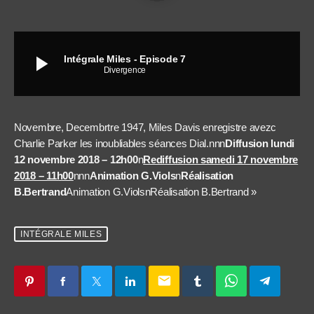
play_arrow
Intégrale Miles - Episode 7
Divergence
Novembre, Decembrtre 1947, Miles Davis enregistre avezc
Charlie Parker les inoubliables séances Dial.nnn
Diffusion lundi
12 novembre 2018 – 12h00
n
Rediffusion samedi 17 novembre
2018 – 11h00
nnn
Animation G.Viols
n
Réalisation
B.Bertrand
Animation G.ViolsnRéalisation B.Bertrand »
INTÉGRALE MILES
email