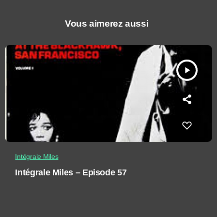
Vous aimerez aussi
play_arrow
Intégrale Miles
Intégrale Miles – Episode 57