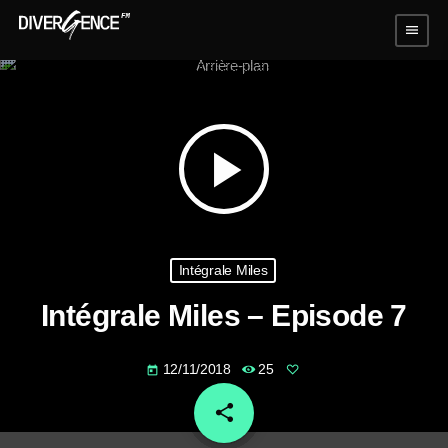
menu
play_arrow
Intégrale Miles
Intégrale Miles – Episode 7
12/11/2018
25
today
share
email