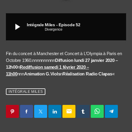
play_arrow
Intégrale Miles - Episode 52
Divergence
Fin du concert à Manchester et Concert à L’Olympia à Paris en
Octobre 1960.nnnnnnnnnn
Diffusion lundi 27 janvier 2020 –
12h00
n
Rediffusion samedi 1 février 2020 –
11h00
nnn
Animation G.Viols
n
Réalisation Radio Clapas
«
INTÉGRALE MILES
email