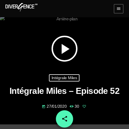
menu
play_arrow
Intégrale Miles
Intégrale Miles – Episode 52
27/01/2020
30
today
share
email