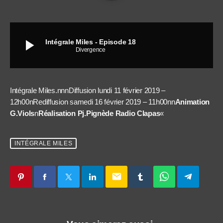
play_arrow
Intégrale Miles - Episode 18
Divergence
Intégrale Miles.nnnDiffusion lundi 11 février 2019 –
12h00nRediffusion samedi 16 février 2019 – 11h00nn
Animation
G.Viols
n
Réalisation Pj.Pignède Radio Clapas
«
INTÉGRALE MILES
email