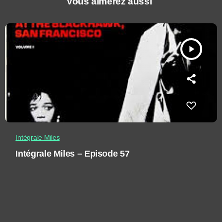
Vous aimerez aussi
play_arrow
Intégrale Miles
Intégrale Miles – Episode 57