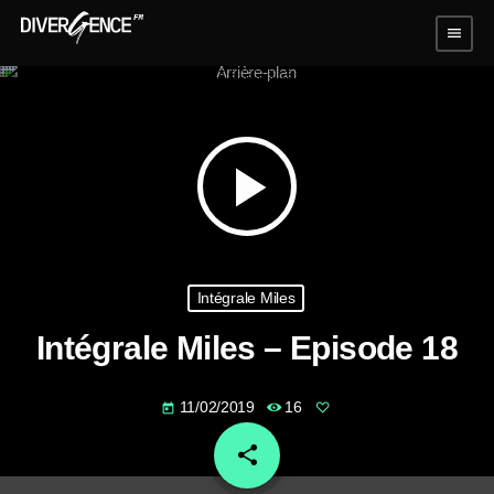
menu
play_arrow
Intégrale Miles
Intégrale Miles – Episode 18
11/02/2019
16
today
share
email