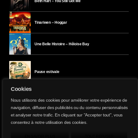
Beth Hart – You Still Got Me
Tinariwen – Hoggar
Une Belle Histoire – Héloïse Bay
Pause estivale
Cookies
Ici l’Ombre – mercredi 29 juillet
Nous utilisons des cookies pour améliorer votre expérience de
navigation, diffuser des publicités ou du contenu personnalisés
et analyser notre trafic. En cliquant sur "Accepter tout", vous
Ici l’Ombre – mardi 28 juillet
consentez à notre utilisation des cookies.
Divergence-FM © 2022 Tous droits réservés.
Confidentialité
&
Mentions Légales
.
EN SAVOIR PLUS
TOUT REFUSER