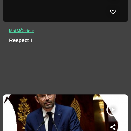
Moi MÔssieur
Respect !
play_arrow