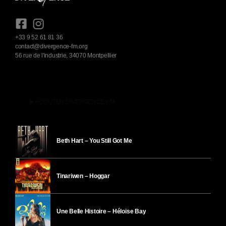
+33 9 52 61 81 36
contact@divergence-fm.org
56 rue de l'industrie, 34070 Montpellier
play_arrow
ÉCOUTER DIVERGENCE-FM
Beth Hart – You Still Got Me
Tinariwen – Hoggar
Une Belle Histoire – Héloïse Bay