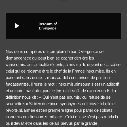
play_arrow
Insoumis!
Divergence
Nos deux compères du comptoir du bar Divergence se
demandent ce qui peut bien se cacher derrière les
« insoumis. »nL’actualité récente, a mis sur le devant de la scène
celui qui ce réclame être le chef de la France insoumise. Ils en
parleront sans doute… mais au-delà des prises de position
fracassantes, il reste le mot : insoumis.nInsoumis est un adjectif
et un nom masculin, pour le féminin il suffit de rajouter un E. La
définition nous dit : « Qui n’est pas soumis, qui refuse de se
soumettre. » Si bien que pour synonymes on trouve rebelle et
révolté.nL’armée est en première ligne pour parler de soldats
insoumis ou d’insoumis militaire. Celui qui ne s’est pas rendu là
où il devait être dans les délais prévus par la grande