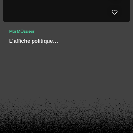
Moi MÔssieur
L’affiche politique…