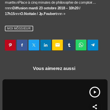
muette.nPlace à cinq minutes de philosophie de comptoir…
nnnn
Diffusion mardi 23 octobre 2018 – 10h20 /
17h15
nnn
O.Nottale / Jp.Foubert
nnn »
MOI MÔSSIEUR
email
Vous aimerez aussi
play_arrow