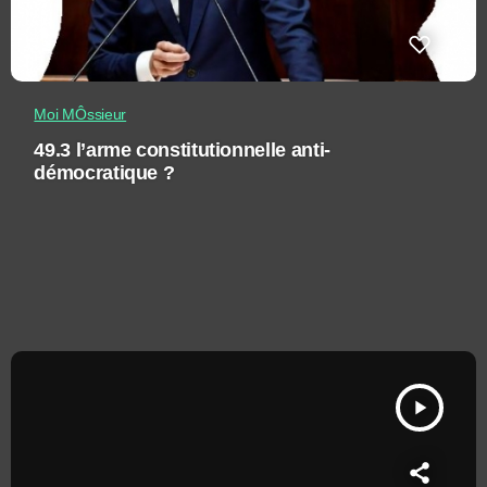
Moi MÔssieur
49.3 l’arme constitutionnelle anti-
démocratique ?
play_arrow