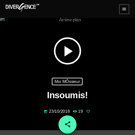
menu
play_arrow
Moi MÔssieur
Insoumis!
23/10/2018
19
today
share
email