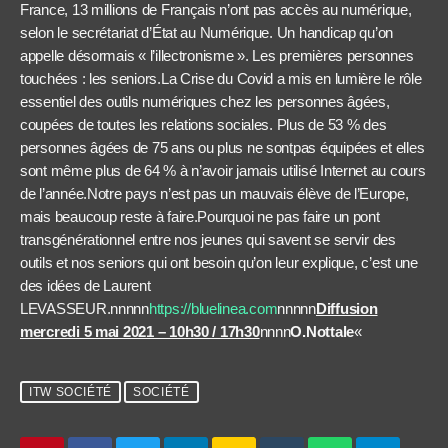
France, 13 millions de Français n’ont pas accès au numérique,
selon le secrétariat d’État au Numérique. Un handicap qu’on
appelle désormais « l’illectronisme ». Les premières personnes
touchées : les seniors.La Crise du Covid a mis en lumière le rôle
essentiel des outils numériques chez les personnes âgées,
coupées de toutes les relations sociales. Plus de 53 % des
personnes âgées de 75 ans ou plus ne sontpas équipées et elles
sont même plus de 64 % à n’avoir jamais utilisé Internet au cours
de l’année.Notre pays n’est pas un mauvais élève de l’Europe,
mais beaucoup reste à faire.Pourquoi ne pas faire un pont
transgénérationnel entre nos jeunes qui savent se servir des
outils et nos seniors qui ont besoin qu’on leur explique, c’est une
des idées de Laurent
LEVASSEUR.nnnnn
https://bluelinea.com
nnnnn
Diffusion
mercredi 5 mai 2021 – 10h30 / 17h30
nnnn
O.Nottale
«
ITW SOCIÉTÉ
SOCIÉTÉ