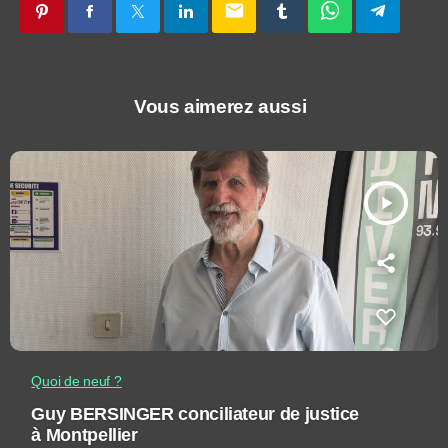
email
Vous aimerez aussi
play_arrow
Quoi de neuf ?
Guy BERSINGER conciliateur de justice
à Montpellier