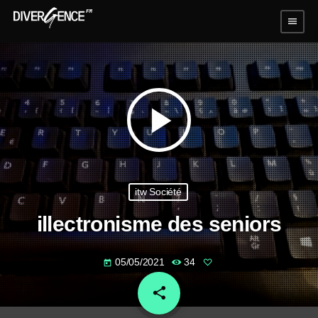
menu
play_arrow
itw Société
illectronisme des seniors
05/05/2021
34
today
share
email