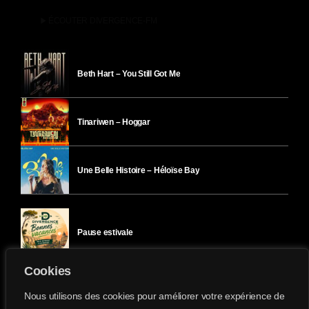
play_arrow
ÉCOUTER DIVERGENCE-FM
Beth Hart – You Still Got Me
Tinariwen – Hoggar
Une Belle Histoire – Héloïse Bay
Pause estivale
Cookies
Ici l’Ombre – mercredi 29 juillet
Nous utilisons des cookies pour améliorer votre expérience de