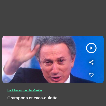
play_arrow
La Chronique de Maëlle
Crampons et caca-culotte