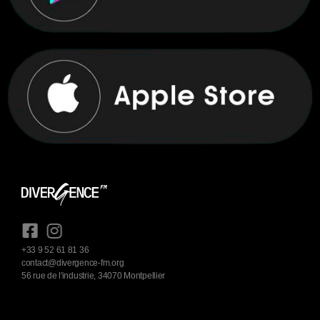
+33 9 52 61 81 36
contact@divergence-fm.org
56 rue de l'industrie, 34070 Montpellier