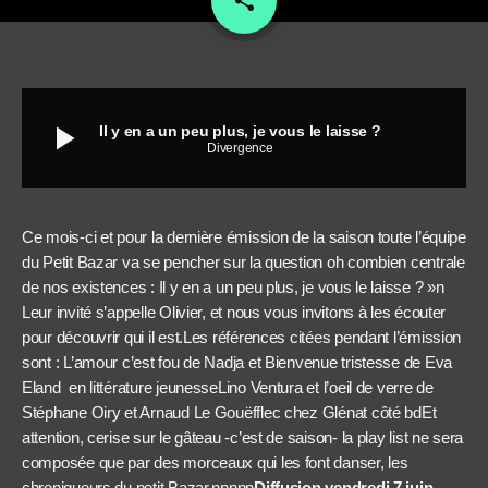
share
play_arrow
Il y en a un peu plus, je vous le laisse ?
Divergence
Ce mois-ci et pour la dernière émission de la saison toute l’équipe
du Petit Bazar va se pencher sur la question oh combien centrale
de nos existences : Il y en a un peu plus, je vous le laisse ? »n
Leur invité s’appelle Olivier, et nous vous invitons à les écouter
pour découvrir qui il est.Les références citées pendant l’émission
sont : L’amour c’est fou de Nadja et Bienvenue tristesse de Eva
Eland en littérature jeunesseLino Ventura et l’oeil de verre de
Stéphane Oiry et Arnaud Le Gouëfflec chez Glénat côté bdEt
attention, cerise sur le gâteau -c’est de saison- la play list ne sera
composée que par des morceaux qui les font danser, les
chroniqueurs du petit Bazar.nnnnn
Diffusion vendredi 7 juin