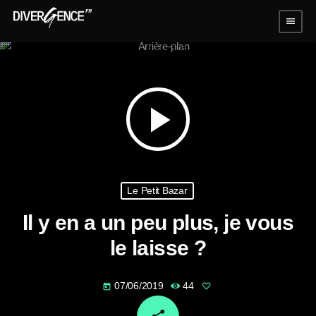
menu
play_arrow
Le Petit Bazar
Il y en a un peu plus, je vous
le laisse ?
07/06/2019
44
today
email