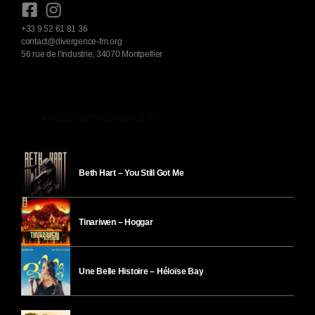
+33 9 52 61 81 36
contact@divergence-fm.org
56 rue de l'industrie, 34070 Montpellier
play_arrow
ÉCOUTER DIVERGENCE-FM
Beth Hart – You Still Got Me
Tinariwen – Hoggar
Une Belle Histoire – Héloïse Bay