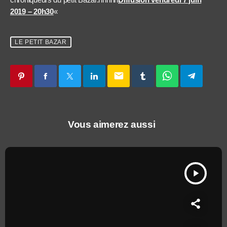
2019 – 20h30
«
LE PETIT BAZAR
email
Vous aimerez aussi
play_arrow