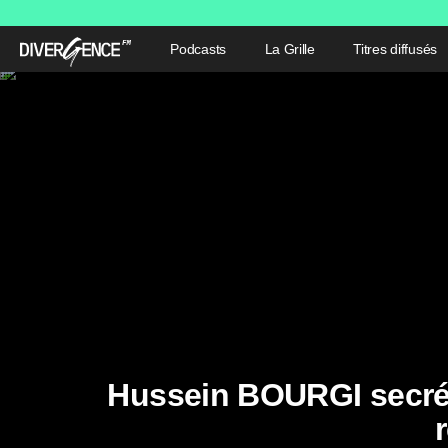
Podcasts
La Grille
Titres diffusés
Hussein BOURGI secrétai