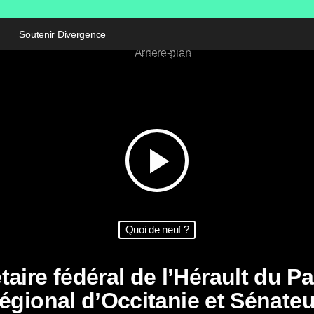
Soutenir Divergence
play_arrow
Quoi de neuf ?
re fédéral de l’Hérault du Part
régional d’Occitanie et Sénateu