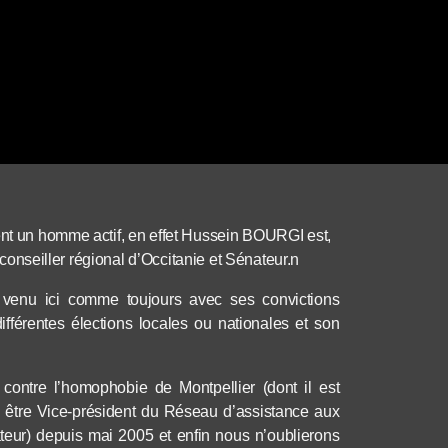
vent un homme actif, en effet Hussein BOURGI est,
, conseiller régional d’Occitanie et Sénateur.n
t venu ici comme toujours avec ses convictions
ifférentes élections locales ou nationales et son
contre l’homophobie de Montpellier (dont il est
 être Vice-président du Réseau d’assistance aux
dateur) depuis mai 2005 et enfin nous n’oublierons