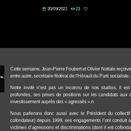
20/09/2021
21
today
Cette semaine, Jean-Pierre Foubert et Olivier Nottale reçoi
entre autre, secrétaire fédéral de l’Hérault du Parti socialiste
Hussein BOURGI secrétaire fédéral de l’Hérault du Parti socialiste, conseiller régional d’Occitanie et Sénateur
Notre invité n’est pas un inconnu de nos studios, il es
profondes, ses prises de positions sur les candidats aux d
investissement auprès des « agressés ».n
Nous parlerons donc aussi avec le Président du collectif 
cofondateur) depuis 1999, ses engagements l’ont conduit à
victimes d’agressions et discriminations (dont il est cofon