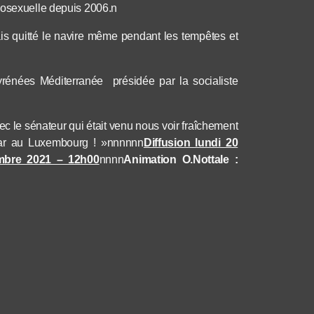
mosexuelle depuis 2006.n
mais quitté le navire même pendant les tempêtes et
yrénées Méditerranée présidée par la socialiste
 le sénateur qui était venu nous voir fraîchement
akar au Luxembourg ! »nnnnnn
Diffusion lundi 20
embre 2021 – 12h00
nnnn
Animation O.Nottale :