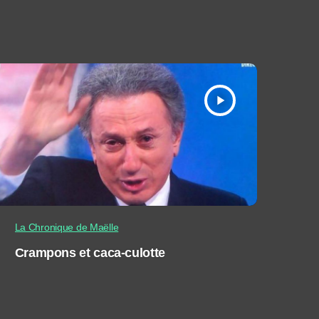
play_arrow
La Chronique de Maëlle
Crampons et caca-culotte