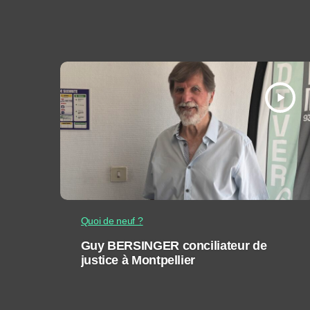
play_arrow
Quoi de neuf ?
Guy BERSINGER conciliateur de
justice à Montpellier