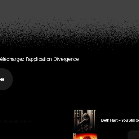
éléchargez l'application Divergence
Beth Hart – You Still 
R DIVERGENCE-FM