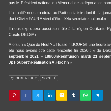
pas le Président national du Mémorial de la déportation ho
L’actualité nous conduira au Parti socialiste dont il n’a ja
dont Olivier FAURE vient d’être réélu secrétaire national.n
Il nous expliquera aussi son rôle à la région Occitanie P
Carole DELGA.n
Alors un « Quoi de Neuf ? » Hussein BOURGI, une heure avec
élu nous avions titré cette rencontre fin 2020 : « de D
septembre 2021 – 18h00
n
Rediffusion mardi 21 sept
Jp.Foubert
n
Réalisation A.Floc’h
n »
QUOI DE NEUF ?
SOCIÉTÉ
email