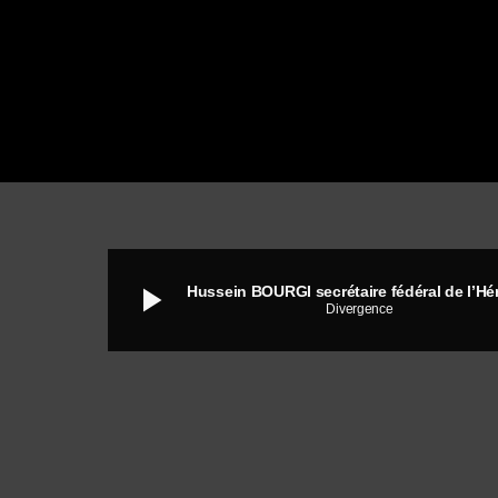
play_arrow
Divergence