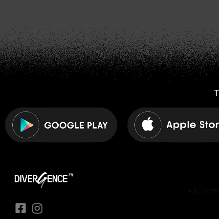
T
play_arrow
ÉCOUTE