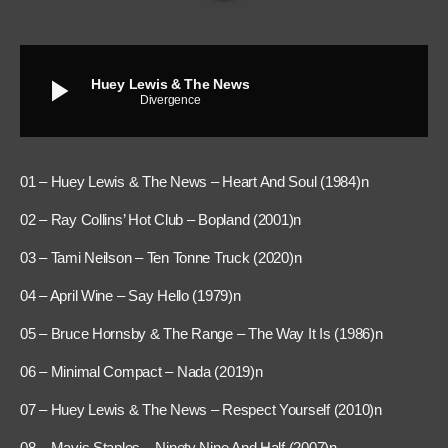
play_arrow
Huey Lewis & The News
Divergence
01 – Huey Lewis & The News – Heart And Soul (1984)n
02 – Ray Collins’ Hot Club – Bopland (2001)n
03 – Tami Neilson – Ten Tonne Truck (2020)n
04 – April Wine – Say Hello (1979)n
05 – Bruce Hornsby & The Range – The Way It Is (1986)n
06 – Minimal Compact – Nada (2019)n
07 – Huey Lewis & The News – Respect Yourself (2010)n
08 – Mavis Staples – Ninety Nine And Half (2007)n