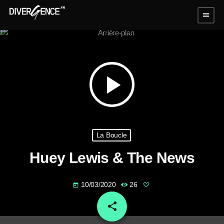
menu
play_arrow
La Boucle
Huey Lewis & The News
10/03/2020
26
today
share
email