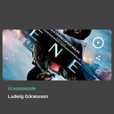
play_arrow
24 notes/seconde
Ludwig Göransson