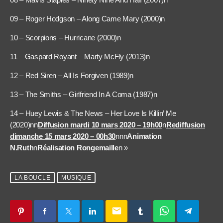
09 – Roger Hodgson – Along Came Mary (2000)n
10 – Scorpions – Hurricane (2000)n
11 – Gaspard Royant – Marty McFly (2013)n
12 – Red Siren – All Is Forgiven (1989)n
13 – The Smiths – Girlfriend In A Coma (1987)n
14 – Huey Lewis & The News – Her Love Is Killin’ Me
(2020)nn
Diffusion mardi 10 mars 2020 – 19h00
n
Rediffusion
dimanche 15 mars 2020 – 00h30
nnn
Animation
N.Ruth
n
Réalisation Rongemaille
n »
LA BOUCLE
MUSIQUE
email