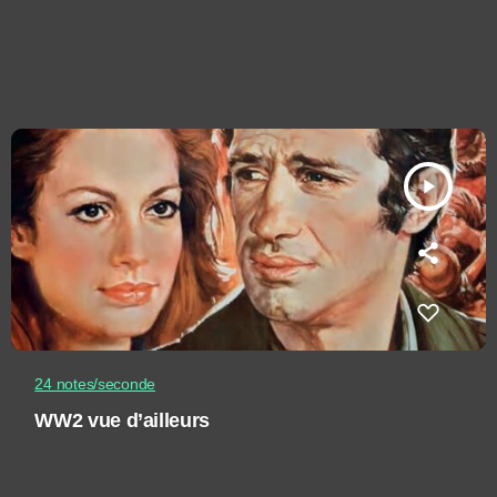
play_arrow
24 notes/seconde
WW2 vue d’ailleurs