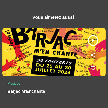
Vous aimerez aussi
play_arrow
Musique
Barjac M’Enchante