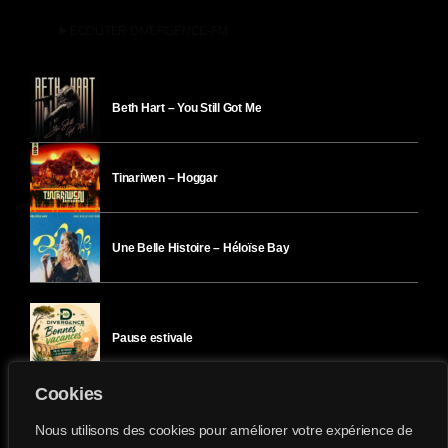
play_arrow
ÉCOUTER DIVERGENCE-FM
Beth Hart – You Still Got Me
Tinariwen – Hoggar
Une Belle Histoire – Héloïse Bay
Pause estivale
Cookies
Ici l’Ombre – mercredi 29 juillet
Nous utilisons des cookies pour améliorer votre expérience de