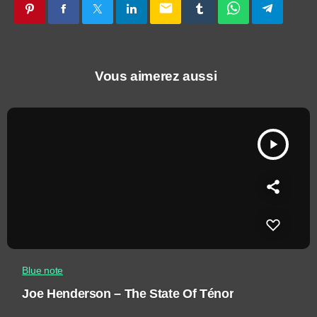
email
Vous aimerez aussi
play_arrow
Blue note
Joe Henderson – The State Of Ténor