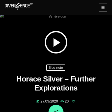
menu
play_arrow
Blue note
Horace Silver – Further
Explorations
27/09/2020
20
today
email