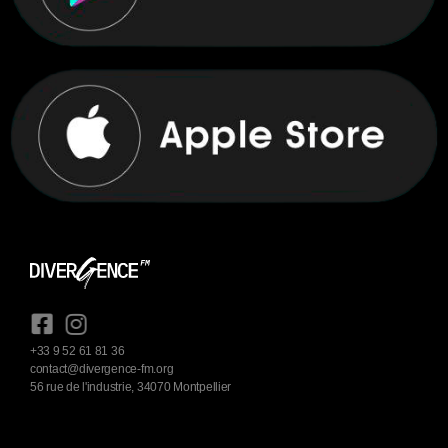
+33 9 52 61 81 36
contact@divergence-fm.org
56 rue de l'industrie, 34070 Montpellier