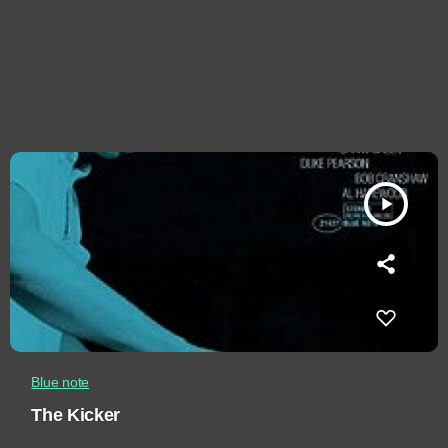
play_arrow
Blue note
The Kicker