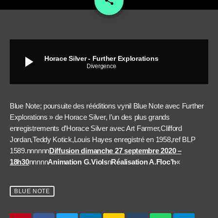
share
play_arrow
Horace Silver - Further Explorations
Divergence
Blue Note; poursuite des rééditions vynil Blue Note avec Further
Explorations » de Horace Silver, l’un des plus grands
enregistrements d’Horace Silver avec Art Farmer,Clifford
Jordan,Teddy Kotick,Louis Hayes enregistré en 1958,ref BLP
1589.nnnnnn
Diffusion dimanche 27 septembre 2020 –
18h30
nnnnn
Animation G.Viols
n
Réalisation A.Floc’h
«
BLUE NOTE