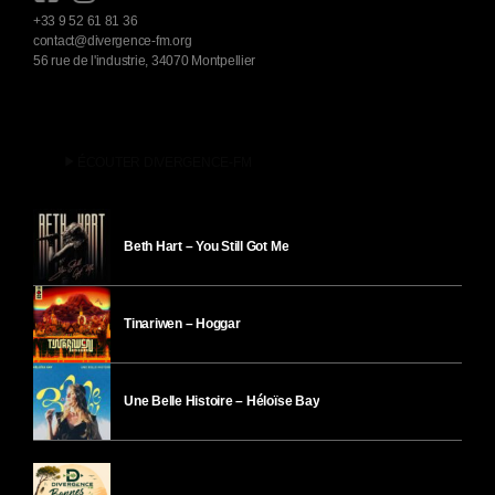
+33 9 52 61 81 36
contact@divergence-fm.org
56 rue de l'industrie, 34070 Montpellier
play_arrow
ÉCOUTER DIVERGENCE-FM
Beth Hart – You Still Got Me
Tinariwen – Hoggar
Une Belle Histoire – Héloïse Bay