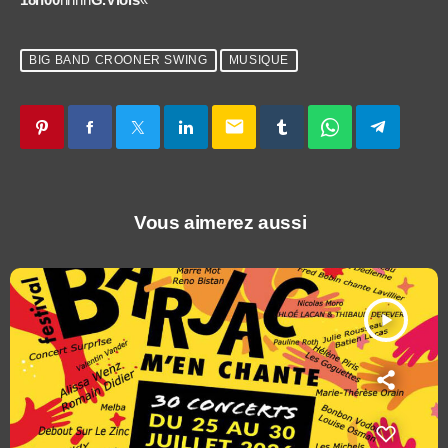
BIG BAND CROONER SWING
MUSIQUE
email
Vous aimerez aussi
play_arrow