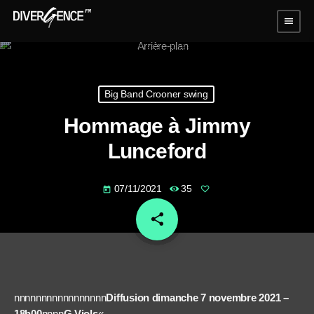
menu
Big Band Crooner swing
Hommage à Jimmy
Lunceford
07/11/2021
35
today
share
email
nnnnnnnnnnnnnnnnn
Diffusion dimanche 7 novembre 2021 –
18h00
nnnn
G.Viols
«