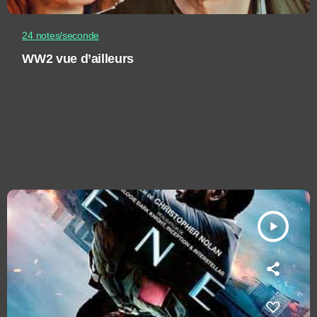
24 notes/seconde
WW2 vue d’ailleurs
play_arrow