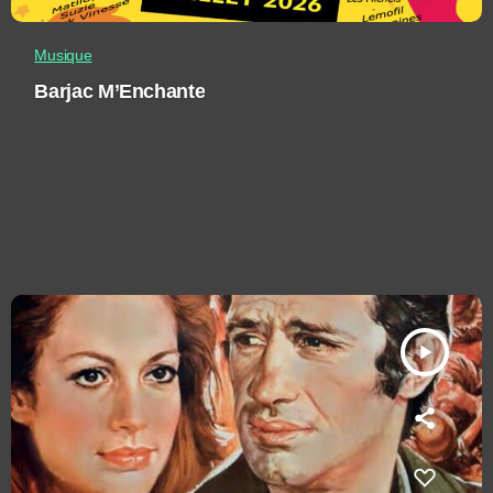
Musique
Barjac M’Enchante
play_arrow