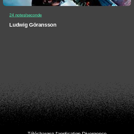
24 notes/seconde
Ludwig Göransson
Téléchargez l'application Divergence