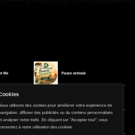
Got Me
Pause estivale
Cookies
Ici l’Ombre – mercredi 29 juillet
Nous utilisons des cookies pour améliorer votre expérience de
navigation, diffuser des publicités ou du contenu personnalisés
share
email
et analyser notre trafic. En cliquant sur "Accepter tout", vous
éloïse Bay
Ici l’Ombre – mardi 28 juillet
consentez à notre utilisation des cookies.