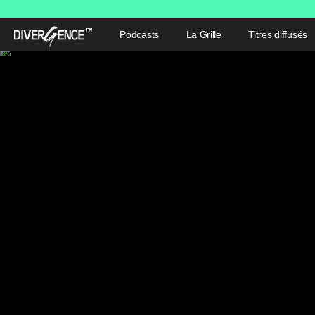
Podcasts
La Grille
Titres diffusés