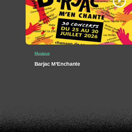
play_arrow
Musique
Barjac M’Enchante