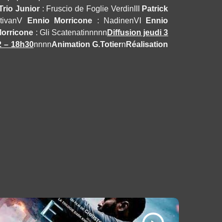
Trio Junior
: Fruscio de Foglie Verdi
n
III
Patrick
tiva
n
V
Ennio Morricone
: Nadine
n
VI
Ennio
Morricone
: Gli Scatenatinnnnn
Diffusion jeudi 3
2 – 18h30
nnnn
Animation G.Totier
n
Réalisation