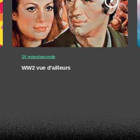
play_arrow
24 notes/seconde
WW2 vue d’ailleurs