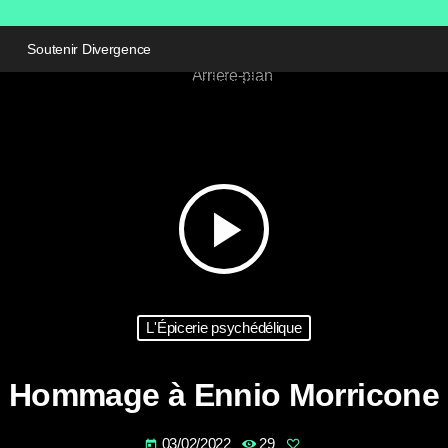
Soutenir Divergence
play_arrow
L'Épicerie psychédélique
Hommage à Ennio Morricone
03/02/2022
29
today