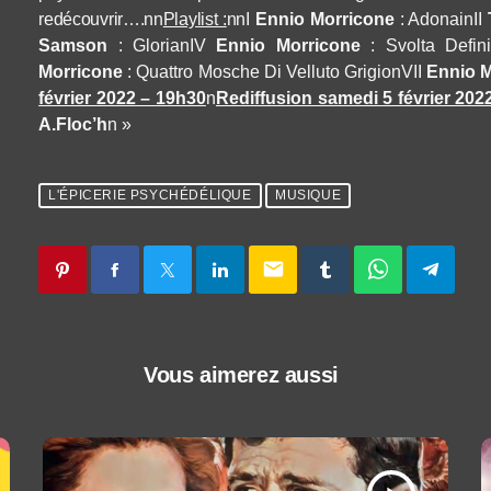
redécouvrir….nn
Playlist :
nn
I
Ennio Morricone
: Adonai
n
II
Samson
: Gloria
n
IV
Ennio Morricone
: Svolta Defini
Morricone
:
Quattro
Mosche Di Velluto Grigio
n
VII
Ennio 
février 2022 – 19h30
n
Rediffusion samedi 5 février 202
A.Floc’h
n »
L'ÉPICERIE PSYCHÉDÉLIQUE
MUSIQUE
email
Vous aimerez aussi