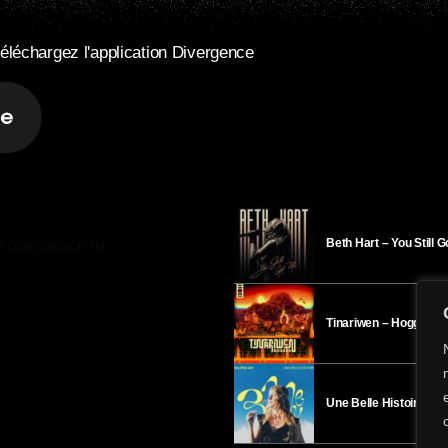
éléchargez l'application Divergence
Beth Hart – You Still 
R DIVERGENCE-FM
Tinariwen – Hoggar
Une Belle Histoire – H