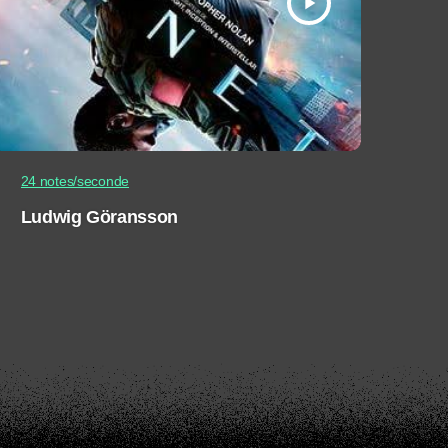
play_arrow
24 notes/seconde
Ludwig Göransson