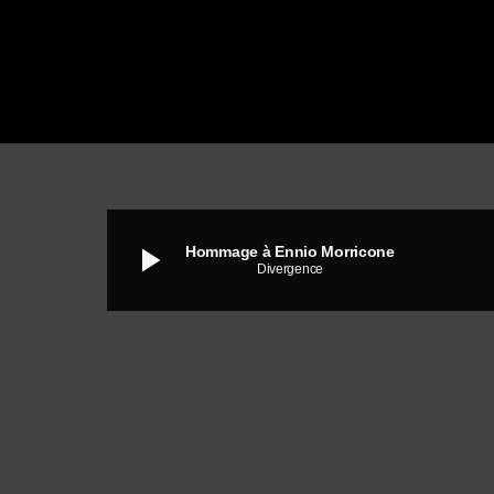
play_arrow
Hommage à Ennio Morricone
Divergence