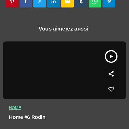
email
Vous aimerez aussi
play_arrow
HOME
Home #6 Rodin