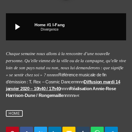
play_arrow
Home #1 I-Fang
Divergence
Chaque semaine nous allons à la rencontre d’une nouvelle
personne. Qu’elle vienne de la ville ou de la campagne, qu’elle vive
loin de son pays natal ou non, nous lui demanderons : que signifie
Référence musicale de fin
« se sentir chez soi » ? nnnnn
d’émission : T. Rex – Cosmic Dancernnnn
Diffusion mardi 14
janvier 2020 – 10h40 / 17h40
nnnn
Réalisation Annie-Rose
Harrison-Dune / Rongemaille
nnnnn
«
n
HOME