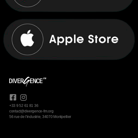
+33 9 52 61 81 36
contact@divergence-fm.org
56 rue de l'industrie, 34070 Montpellier