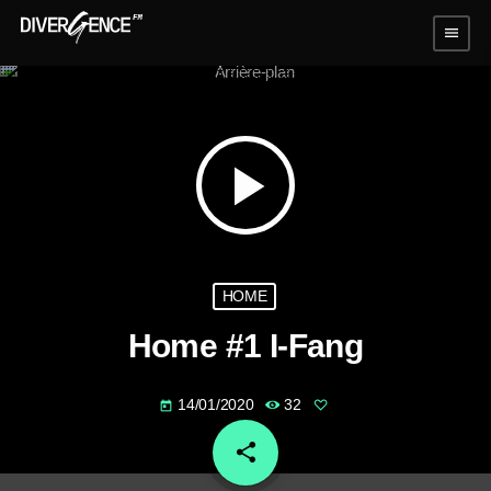
menu
play_arrow
HOME
Home #1 I-Fang
14/01/2020
32
today
share
email