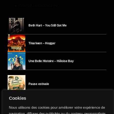
play_arrow
ÉCOUTER DIVERGENCE-FM
Beth Hart – You Still Got Me
Tinariwen – Hoggar
Une Belle Histoire – Héloïse Bay
Pause estivale
Cookies
Ici l’Ombre – mercredi 29 juillet
Nous utilisons des cookies pour améliorer votre expérience de
navigation, diffuser des publicités ou du contenu personnalisés