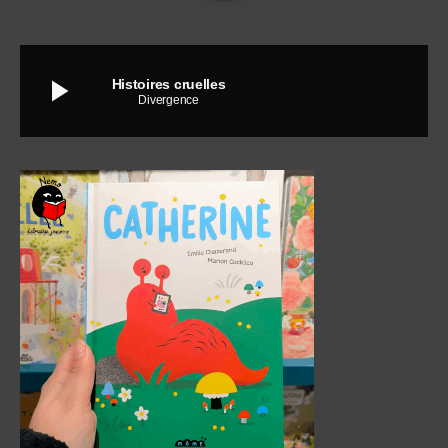
play_arrow
Histoires cruelles
Divergence