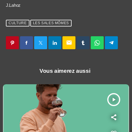
J.Lahoz
CULTURE
LES SALES MÔMES
email
Vous aimerez aussi
play_arrow