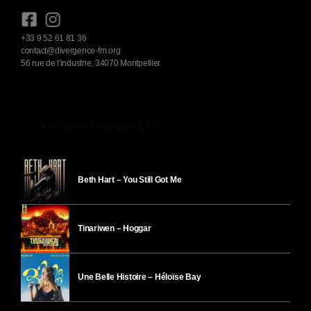
+33 9 52 61 81 36
contact@divergence-fm.org
56 rue de l'industrie, 34070 Montpellier
play_arrow
ÉCOUTER DIVERGENCE-FM
Beth Hart – You Still Got Me
Tinariwen – Hoggar
Une Belle Histoire – Héloïse Bay