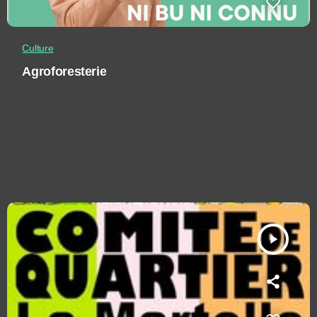
Culture
Agroforesterie
play_arrow