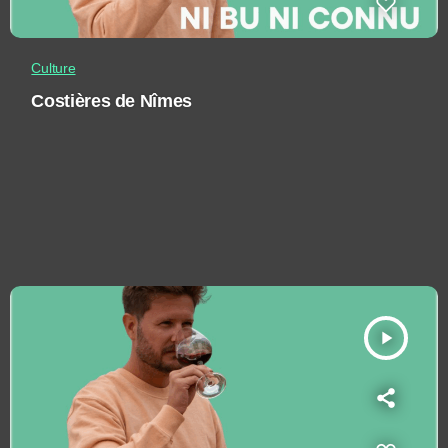
Culture
Costières de Nîmes
play_arrow