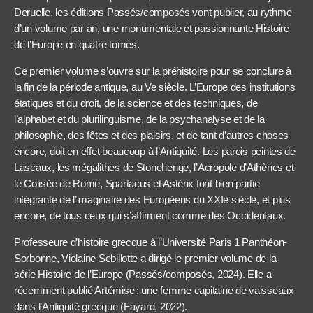
Deruelle, les éditions Passés/composés vont publier, au rythme
d’un volume par an, une monumentale et passionnante Histoire
de l’Europe en quatre tomes.
Ce premier volume s’ouvre sur la préhistoire pour se conclure à
la fin de la période antique, au Ve siècle. L’Europe des institutions
étatiques et du droit, de la science et des techniques, de
l’alphabet et du plurilinguisme, de la psychanalyse et de la
philosophie, des fêtes et des plaisirs, et de tant d’autres choses
encore, doit en effet beaucoup à l’Antiquité. Les parois peintes de
Lascaux, les mégalithes de Stonehenge, l’Acropole d’Athènes et
le Colisée de Rome, Spartacus et Astérix font bien partie
intégrante de l’imaginaire des Européens du XXIe siècle, et plus
encore, de tous ceux qui s’affirment comme des Occidentaux.
Professeure d’histoire grecque à l’Université Paris 1 Panthéon-
Sorbonne, Violaine Sebillotte a dirigé le premier volume de la
série Histoire de l’Europe (Passés/composés, 2024). Elle a
récemment publié Artémise : une femme capitaine de vaisseaux
dans l’Antiquité grecque (Fayard, 2022).