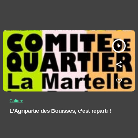
play_arrow
Culture
L’Agripartie des Bouisses, c’est reparti !