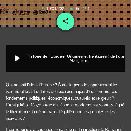
10/01/2025
65
1
today
share
email
1
play_arrow
Histoire de l’Europe. Origines et héritages : de la préhistoire au Ve siècle - Violaine Sebillotte
Divergence
Quand naît l’idée d’Europe ? À quelle période apparaissent les
valeurs et les structures considérées aujourd’hui comme ses
fondements politiques, économiques, culturels et religieux ?
L’Antiquité, le Moyen Âge ou l’époque moderne nous ont-ils légué
le libéralisme, la démocratie, l’égalité entre les peuples et les
individus ?
Pour répondre à ces questions, et sous la direction de Benjamin