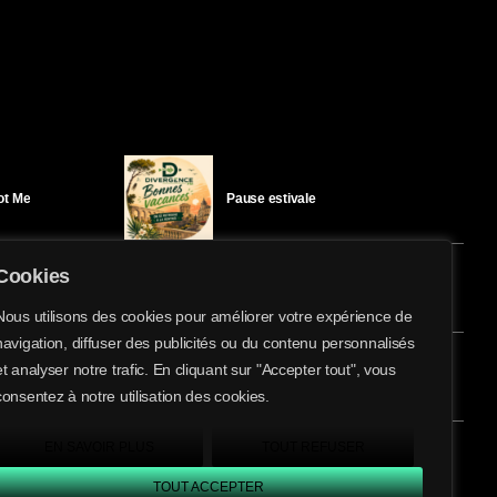
Got Me
Pause estivale
Cookies
Ici l’Ombre – mercredi 29 juillet
Nous utilisons des cookies pour améliorer votre expérience de
navigation, diffuser des publicités ou du contenu personnalisés
share
email
et analyser notre trafic. En cliquant sur "Accepter tout", vous
éloïse Bay
Ici l’Ombre – mardi 28 juillet
consentez à notre utilisation des cookies.
EN SAVOIR PLUS
TOUT REFUSER
TOUT ACCEPTER