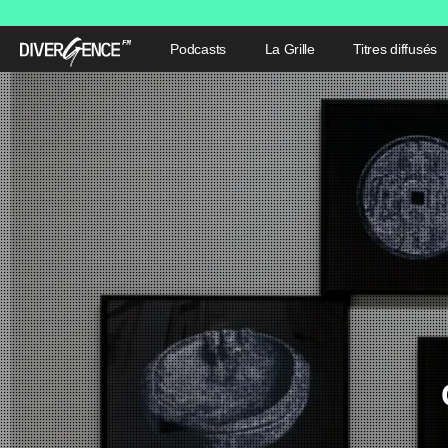
Podcasts
La Grille
Titres diffusés