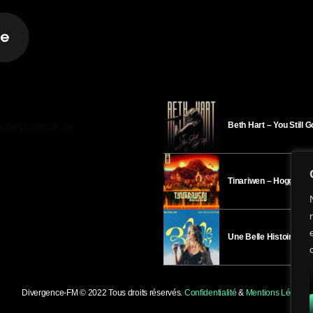
Beth Hart – You Still 
R DIVERGENCE-FM
Tinariwen – Hoggar
Une Belle Histoire – H
Divergence-FM © 2022 Tous droits réservés.
Confidentialité
&
Mentions Légales
.