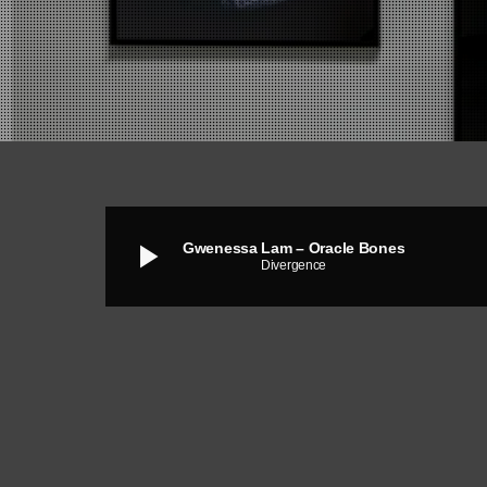
play_arrow
Gwenessa Lam – Oracle Bones
Divergence