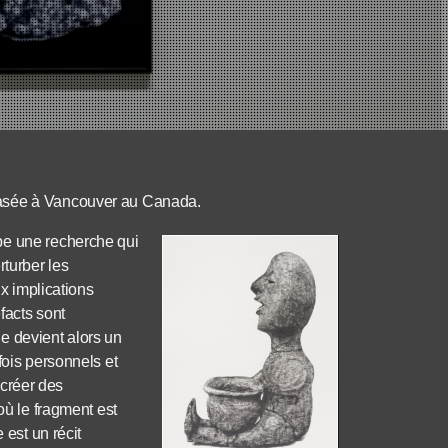
basée à Vancouver au Canada.
pe une recherche qui
rturber les
ux implications
facts sont
e devient alors un
fois personnels et
r créer des
où le fragment est
 est un récit