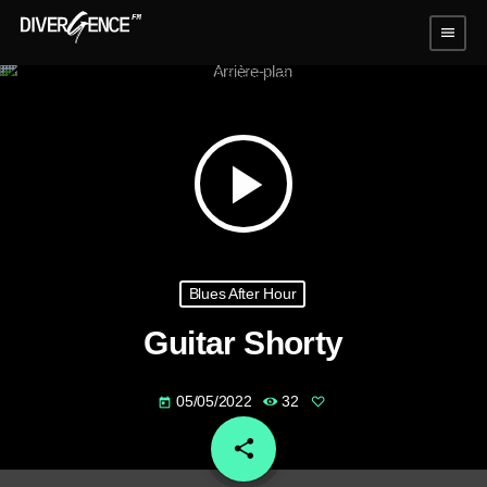
menu
play_arrow
Blues After Hour
Guitar Shorty
05/05/2022
32
today
share
email