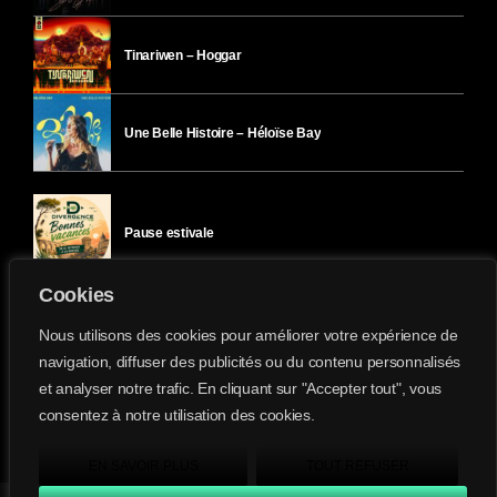
Tinariwen – Hoggar
Une Belle Histoire – Héloïse Bay
Pause estivale
Cookies
Ici l’Ombre – mercredi 29 juillet
Nous utilisons des cookies pour améliorer votre expérience de
navigation, diffuser des publicités ou du contenu personnalisés
et analyser notre trafic. En cliquant sur "Accepter tout", vous
Ici l’Ombre – mardi 28 juillet
consentez à notre utilisation des cookies.
Divergence-FM © 2022 Tous droits réservés.
Confidentialité
&
Mentions Légales
.
EN SAVOIR PLUS
TOUT REFUSER