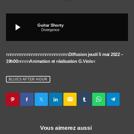
play_arrow
Guitar Shorty
Divergence
nnnnnnnnnnnnnnnnnnnnnnnnnnn
Diffusion jeudi 5 mai 2022 –
19h00
nnnnn
Animation et réalisation G.Viols
«
BLUES AFTER HOUR
email
Vous aimerez aussi