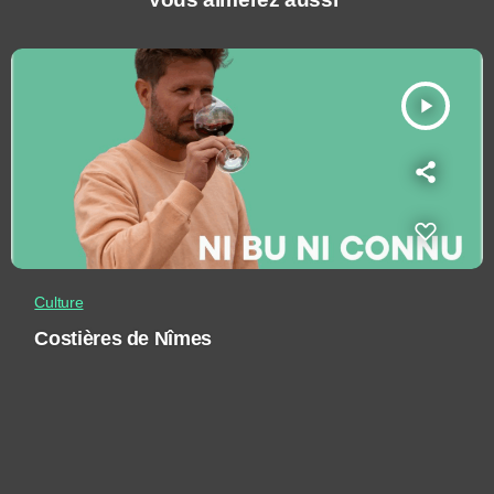
play_arrow
Culture
Costières de Nîmes