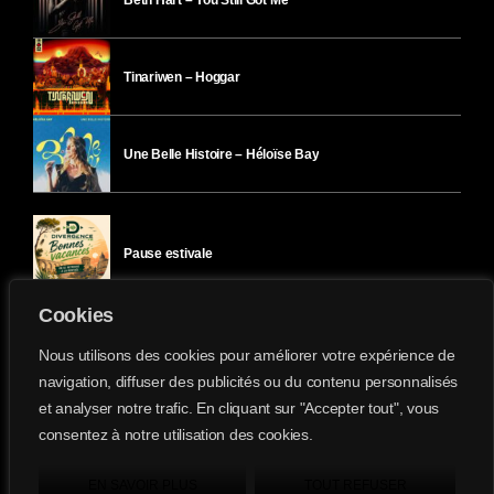
Tinariwen – Hoggar
Une Belle Histoire – Héloïse Bay
Pause estivale
Cookies
Ici l’Ombre – mercredi 29 juillet
Nous utilisons des cookies pour améliorer votre expérience de
navigation, diffuser des publicités ou du contenu personnalisés
et analyser notre trafic. En cliquant sur "Accepter tout", vous
Ici l’Ombre – mardi 28 juillet
consentez à notre utilisation des cookies.
Divergence-FM © 2022 Tous droits réservés.
Confidentialité
&
Mentions Légales
.
EN SAVOIR PLUS
TOUT REFUSER