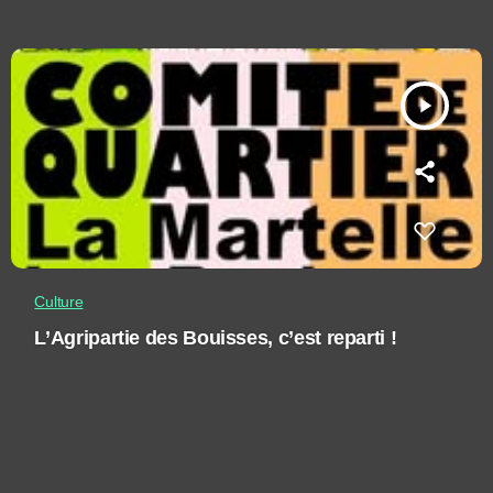
play_arrow
Culture
L’Agripartie des Bouisses, c’est reparti !