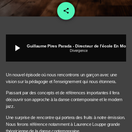
share
email
15
play_arrow
Guillaume Pires Parada - Directeur de l’école En Mouvance
Divergence
Un nouvel épisode où nous rencontrons un garçon avec une
vision sur la pédagogie et l’enseignement qui nous étonnera.
Passant par des concepts et de références importantes il fera
découvrir son approche à la danse contemporaine et le modern
jazz.
Une surprise de rencontre qui portera des fruits à notre émission.
Nous ferons référence notamment à Laurence Louppe grande
théoricienne de la danse contemporaine.