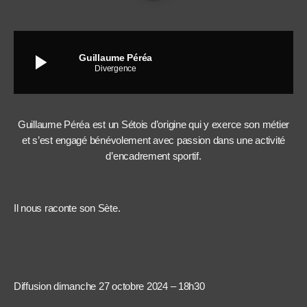
play_arrow
Guillaume Péréa
Divergence
Guillaume Péréa est un Sétois d’origine qui y exerce son métier
et s’est engagé bénévolement avec passion dans une activité
d’encadrement sportif.
Il nous raconte son Sète.
Diffusion dimanche 27 octobre 2024 – 18h30