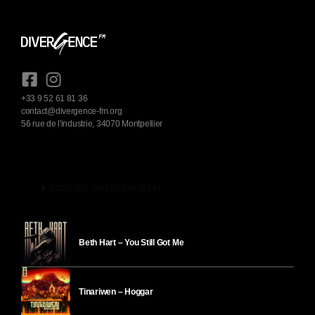
+33 9 52 61 81 36
contact@divergence-fm.org
56 rue de l'industrie, 34070 Montpellier
play_arrow
ÉCOUTER DIVERGENCE-FM
Beth Hart – You Still Got Me
Tinariwen – Hoggar