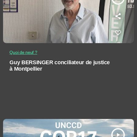
Quoi de neuf ?
Guy BERSINGER conciliateur de justice
à Montpellier
play_arrow