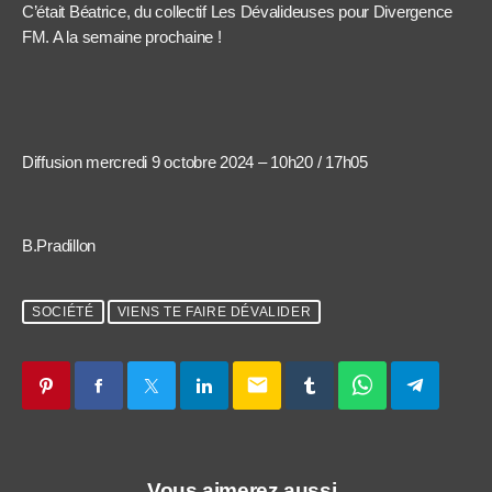
C’était Béatrice, du collectif Les Dévalideuses pour Divergence
FM. A la semaine prochaine !
Diffusion mercredi 9 octobre 2024 – 10h20 / 17h05
B.Pradillon
SOCIÉTÉ
VIENS TE FAIRE DÉVALIDER
email
Vous aimerez aussi