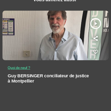
play_arrow
Quoi de neuf ?
Guy BERSINGER conciliateur de justice
à Montpellier