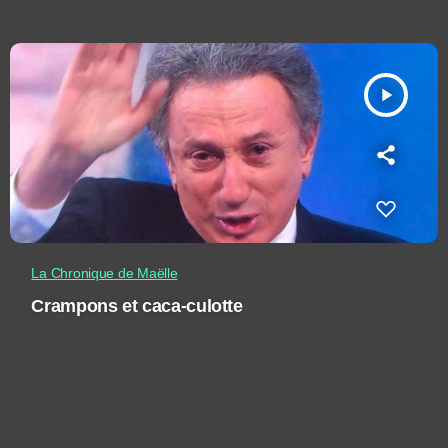
play_arrow
La Chronique de Maëlle
Crampons et caca-culotte