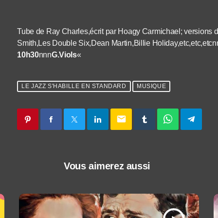
Tube de Ray Charles,écrit par Hoagy Carmichael; versions
Smith,Les Double Six,Dean Martin,Billie Holiday,etc,etc,etc
10h30
nnn
G.Viols
«
LE JAZZ S'HABILLE EN STANDARD
MUSIQUE
email
Vous aimerez aussi