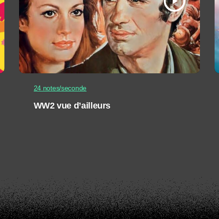
play_arrow
24 notes/seconde
WW2 vue d’ailleurs