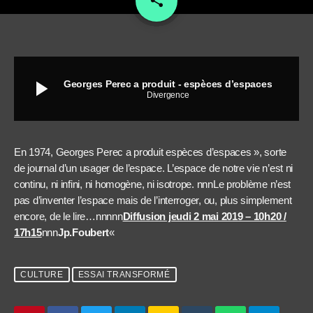
share
play_arrow
Georges Perec a produit - espèces d’espaces
Divergence
En 1974, Georges Perec a produit espèces d’espaces », sorte
de journal d’un usager de l’espace. L’espace de notre vie n’est ni
continu, ni infini, ni homogène, ni isotrope. nnnLe problème n’est
pas d’inventer l’espace mais de l’interroger, ou, plus simplement
encore, de le lire…nnnnn
Diffusion jeudi 2 mai 2019 – 10h20 /
17h15
nnn
Jp.Foubert
«
CULTURE
ESSAI TRANSFORMÉ