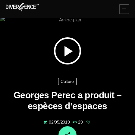
menu
play_arrow
Culture
Georges Perec a produit –
espèces d’espaces
02/05/2019
29
today
email