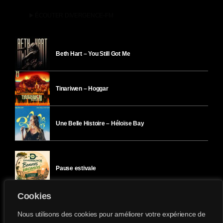
play_arrow
ÉCOUTER DIVERGENCE-FM
Beth Hart – You Still Got Me
Tinariwen – Hoggar
Une Belle Histoire – Héloïse Bay
Pause estivale
Cookies
Ici l’Ombre – mercredi 29 juillet
Nous utilisons des cookies pour améliorer votre expérience de