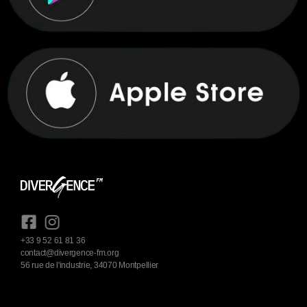
+33 9 52 61 81 36
contact@divergence-fm.org
56 rue de l'industrie, 34070 Montpellier