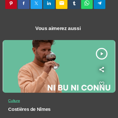
email
Vous aimerez aussi
play_arrow
Culture
Costières de Nîmes