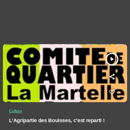
play_arrow
Culture
L’Agripartie des Bouisses, c’est reparti !