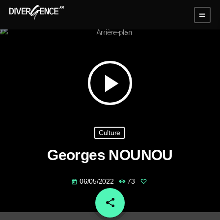
menu
play_arrow
Culture
Georges NOUNOU
06/05/2022
73
today
share
email