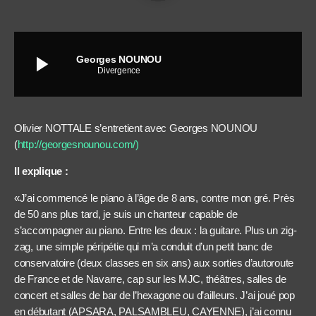
play_arrow
Georges NOUNOU
Divergence
Olivier NOTTALE s’entretient avec Georges NOUNOU
(
http://georgesnounou.com/)
Il explique :
«J’ai commencé le piano à l’âge de 8 ans, contre mon gré. Près
de 50 ans plus tard, je suis un chanteur capable de
s’accompagner au piano. Entre les deux : la guitare. Plus un zig-
zag, une simple péripétie qui m’a conduit d’un petit banc de
conservatoire (deux classes en six ans) aux sorties d’autoroute
de France et de Navarre, cap sur les MJC, théâtres, salles de
concert et salles de bar de l’hexagone ou d’ailleurs. J’ai joué pop
en débutant (APSARA, PALSAMBLEU, CAYENNE), j’ai connu