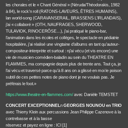
les chorales et le « Chant Général » (Néruda/Théodorakis, 1982
à 84), le rock’n roll (RATONS-LAVEURS, ÊTRES HUMAINS),
lan world-song (CARAVANSERAIL, BRASSENS L’IRLANDAIS),
j’ai « collaboré » (OTH, NAUFRAGES, SHERWOOD,
TULAVIOK, RINOCERÔSE…), j’ai pratiqué le piano-bar,
l’animation dans les écoles et collèges, le spectacle en pédiatrie
hospitalière, j’ai réalisé une vingtaine d’albums en tant qu’auteur-
compositeur-interprète et surtout : nj’ai vécu (et vis encore) une
vie de musicien-comédien-baladin au sein du THEATRE EN
FLAMMES, ma compagnie depuis plus de trente ans. Tout ça, je
l’ai vécu et traversé parce qu’à 8 ans on a glissé en moi le poison
subtil de ces petites notes de piano dont je ne voulais pas. Je
préférais le foot.»
https://www.theatre-en-flammes.com/
avec Danièle TEMSTET
CONCERT EXCEPTIONNEL
n
GEORGES NOUNOU en TRIO
avec Thierry Klein aux percussions Jean Philippe Cazenove à la
contrebasse et à la basse
réservez et payez en ligne : ICI [1]