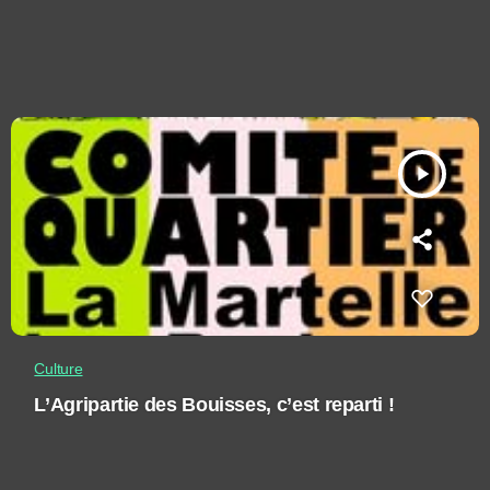
play_arrow
Culture
L’Agripartie des Bouisses, c’est reparti !