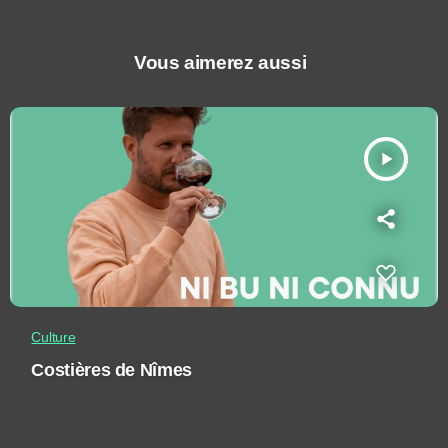
Vous aimerez aussi
play_arrow
Culture
Costières de Nîmes