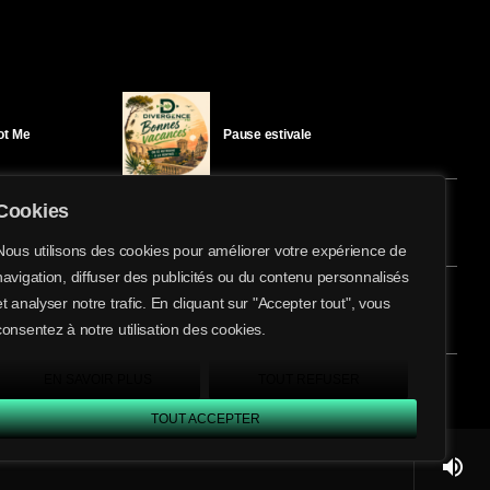
Got Me
Pause estivale
Cookies
Ici l’Ombre – mercredi 29 juillet
Nous utilisons des cookies pour améliorer votre expérience de
navigation, diffuser des publicités ou du contenu personnalisés
share
email
et analyser notre trafic. En cliquant sur "Accepter tout", vous
éloïse Bay
Ici l’Ombre – mardi 28 juillet
consentez à notre utilisation des cookies.
EN SAVOIR PLUS
TOUT REFUSER
TOUT ACCEPTER
volume_up