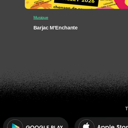
Musique
Barjac M’Enchante
T