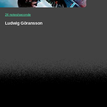
24 notes/seconde
Ludwig Göransson