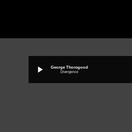
play_arrow
George Thorogood
Divergence