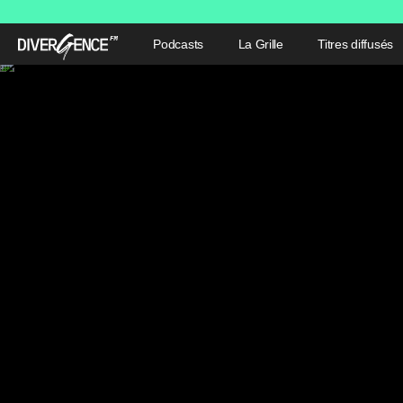
Podcasts
La Grille
Titres diffusés