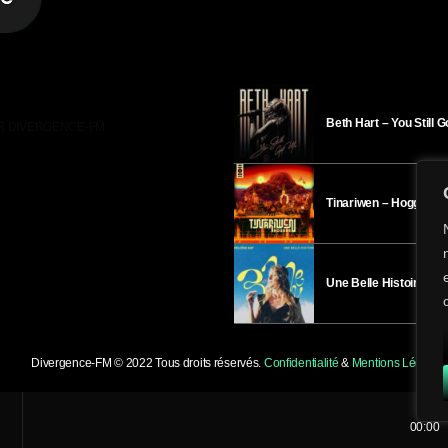
Beth Hart – You Still 
R DIVERGENCE-FM
Tinariwen – Hoggar
Une Belle Histoire – H
Divergence-FM © 2022 Tous droits réservés.
Confidentialité
&
Mentions Légales
.
00:00