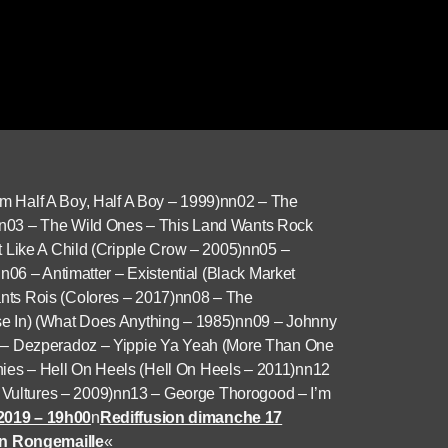
m Half A Boy, Half A Boy – 1999)nn02 – The
nn03 – The Wild Ones – This Land Wants Rock
t Like A Child (Cripple Crow – 2005)nn05 –
n06 – Antimatter – Existential (Black Market
nts Rois (Colores – 2017)nn08 – The
se In) (What Does Anything – 1985)nn09 – Johnny
0 – Dezperadoz – Yippie Ya Yeah (More Than One
es – Hell On Heels (Hell On Heels – 2011)nn12
Vultures – 2009)nn13 – George Thorogood – I’m
2019 – 19h00
n
Rediffusion dimanche 17
on Rongemaille
«