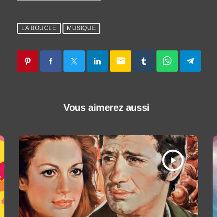
LA BOUCLE
MUSIQUE
email
Vous aimerez aussi
play_arrow