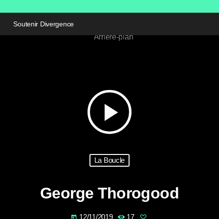
Soutenir Divergence
play_arrow
La Boucle
George Thorogood
12/11/2019
17
today