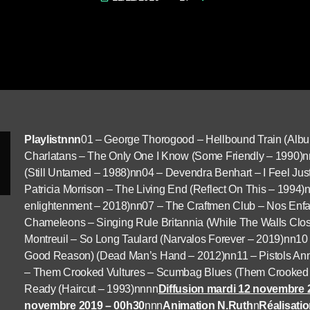
Playlistnnn
01 – George Thorogood – Hellbound Train (Albu
Charlatans – The Only One I Know (Some Friendly – 1990)
(Still Untamed – 1988)nn04 – Devendra Benhart – I Feel Jus
Patricia Morrison – The Living End (Reflect On This – 1994)n
enlightenment – 2018)nn07 – The Craftmen Club – Nos Enfa
Chameleons – Singing Rule Britannia (While The Walls Clo
Montreuil – So Long Taulard (Narvalos Forever – 2019)nn1
Good Reason) (Dead Man’s Hand – 2012)nn11 – Pistols Anni
– Them Crooked Vultures – Scumbag Blues (Them Crooked 
Ready (Haircut – 1993)nnnn
Diffusion mardi 12 novembre 
novembre 2019 – 00h30
nnn
Animation N.Ruth
n
Réalisati