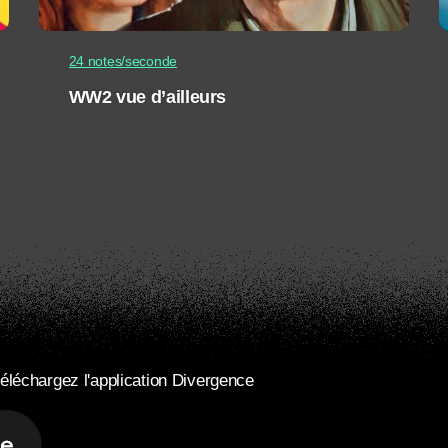
24 notes/seconde
WW2 vue d’ailleurs
éléchargez l'application Divergence