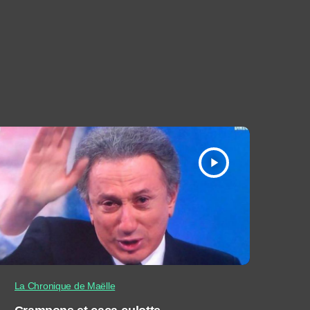
play_arrow
La Chronique de Maëlle