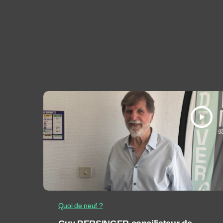
play_arrow
Quoi de neuf ?