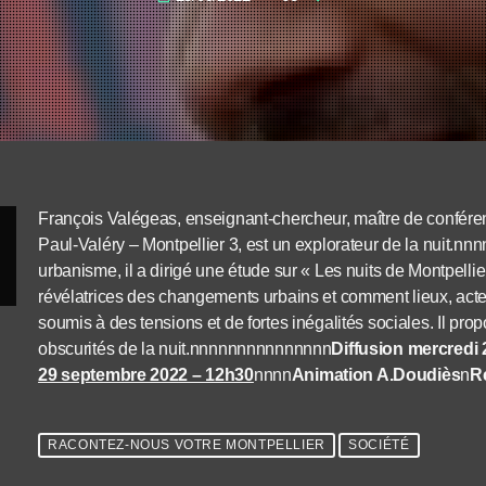
François Valégeas, enseignant-chercheur, maître de confér
Paul-Valéry – Montpellier 3, est un explorateur de la nuit.n
urbanisme, il a dirigé une étude sur « Les nuits de Montpellie
révélatrices des changements urbains et comment lieux, acte
soumis à des tensions et de fortes inégalités sociales. Il pro
obscurités de la nuit.nnnnnnnnnnnnnnn
Diffusion mercredi
29 septembre 2022 – 12h30
nnnn
Animation A.Doudiès
n
Ré
RACONTEZ-NOUS VOTRE MONTPELLIER
SOCIÉTÉ