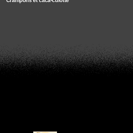
Crampons et caca-culotte