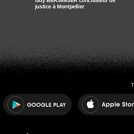
Guy BERSINGER conciliateur de
justice à Montpellier
T