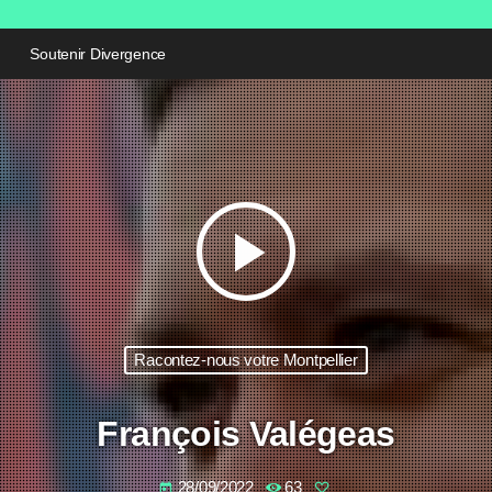
Soutenir Divergence
play_arrow
Racontez-nous votre Montpellier
François Valégeas
28/09/2022
63
today