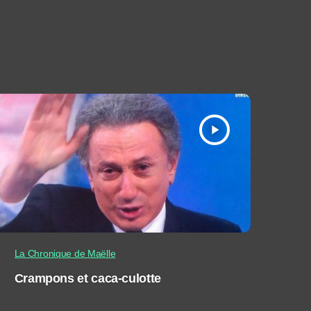
play_arrow
La Chronique de Maëlle
Crampons et caca-culotte