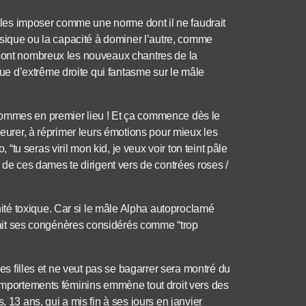
de les imposer comme une norme dont il ne faudrait
hysique ou la capacité à dominer l’autre, comme
 sont nombreux les nouveaux chantres de la
e d’extrême droite qui fantasme sur le mâle
hommes en premier lieu ! Et ça commence dès le
leurer, à réprimer leurs émotions pour mieux les
u seras viril mon kid, je veux voir ton teint pâle
e de ces dames te dirigent vers de contrées roses /
té toxique. Car si le mâle Alpha autoproclamé
e fait ses congénères considérés comme “trop
les filles et ne veut pas se bagarrer sera montré du
comportements féminins emmène tout droit vers des
3 ans, qui a mis fin à ses jours en janvier