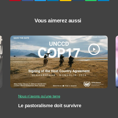
Vous aimerez aussi
play_arrow
Nous n'avons qu'une terre
Le pastoralisme doit survivre