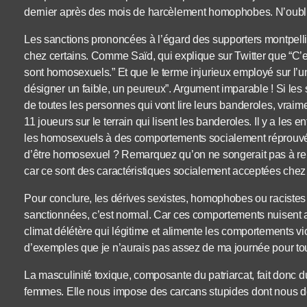
dernier après des mois de harcèlement homophobes. N’oubl
Les sanctions prononcées à l’égard des supporters montpelli
chez certains. Comme Saïd, qui explique sur Twitter que “C
sont homosexuels.” Et que le terme injurieux employé sur l’un
désigner un faible, un peureux”. Argument imparable ! Si les 
de toutes les personnes qui vont lire leurs banderoles, vraimen
11 joueurs sur le terrain qui lisent les banderoles. Il y a les
les homosexuels à des comportements socialement réprouvés,
d’être homosexuel ? Remarquez qu’on ne songerait pas à repr
car ce sont des caractéristiques socialement acceptées chez
Pour conclure, les dérives sexistes, homophobes ou racistes 
sanctionnées, c’est normal. Car ces comportements nuisent 
climat délétère qui légitime et alimente les comportements vi
d’exemples que je n’aurais pas assez de ma journée pour tous
La masculinité toxique, composante du patriarcat, fait donc
femmes. Elle nous impose des carcans stupides dont nous dev