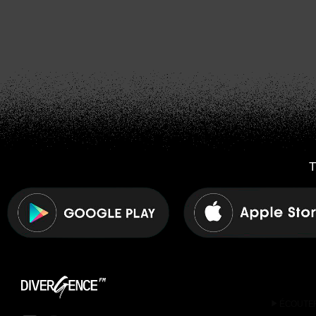
T
play_arrow
ÉCOUTE