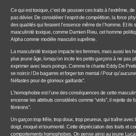
Ce qui est toxique, c’est de pousser ces traits à l’extrême, 
pas dévier. De considérer l’esprit de compétition, la force p
des qualités qui feraient l’essence même de l’homme. Et ils
masculinité toxique, comme Damien Rieu, cet homme politiqu
Alpha comme modèle masculin suprême.
La masculinité toxique impacte les femmes, mais aussi les 
plus jeune âge, lorsqu’on incite les petits garçons à ne pas p
exprimer avec leurs poings. Comme le chante Eddy De Pretto, “t
se noircir / De bagarres et forger ton mental / Pour qu’aucun
Néfastes pour de glorieux gaillards”.
L’homophobie est l’une des conséquences de cette masculini
encense les attributs considérés comme “virils”, il rejette d
féminins”.
Un garçon trop frêle, trop doux, trop peureux, qui traîne avec 
doigt, moqué et tourmenté. Cette dépréciation des traits et 
comportements homophobes. On pense ainsi au jeune Lucas, 1