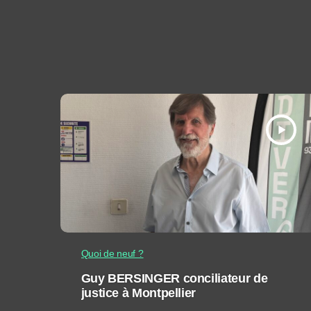
play_arrow
Quoi de neuf ?
Guy BERSINGER conciliateur de
justice à Montpellier