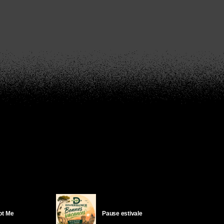
Got Me
Pause estivale