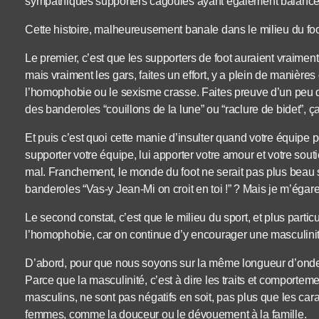
sympathiques supporters cagoulés ayant également balancé d
Cette histoire, malheureusement banale dans le milieu du foo
Le premier, c’est que les supporters de foot auraient vraimen
mais vraiment les gars, faites un effort, y a plein de manière
l’homophobie ou le sexisme crasse. Faites preuve d’un peu d’
des banderoles “couillons de la lune” ou “raclure de bidet”, 
Et puis c’est quoi cette manie d’insulter quand votre équipe
supporter votre équipe, lui apporter votre amour et votre so
mal. Franchement, le monde du foot ne serait pas plus beau si
banderoles “Vas-y Jean-Mi on croit en toi !” ? Mais je m’égare
Le second constat, c’est que le milieu du sport, et plus particu
l’homophobie, car on continue d’y encourager une masculinit
D’abord, pour que nous soyons sur la même longueur d’ondes,
Parce que la masculinité, c’est à dire les traits et compo
masculins, ne sont pas négatifs en soit, pas plus que les c
femmes, comme la douceur ou le dévouement à la famille.