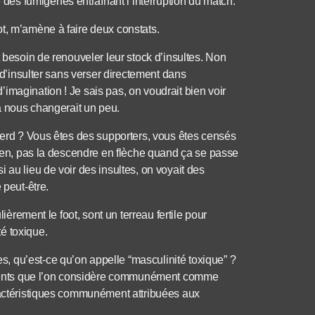
es fumigènes entraînant l’interruption du match.
t, m’amène à faire deux constats.
t besoin de renouveler leur stock d’insultes. Non
s d’insulter sans verser directement dans
imagination ! Je sais pas, on voudrait bien voir
ça nous changerait un peu.
 perd ? Vous êtes des supporters, vous êtes censés
utien, pas la descendre en flèche quand ça se passe
 au lieu de voir des insultes, on voyait des
 peut-être.
lièrement le foot, sont un terreau fertile pour
é toxique.
 qu’est-ce qu’on appelle “masculinité toxique” ?
rtements que l’on considère communément comme
aractéristiques communément attribuées aux