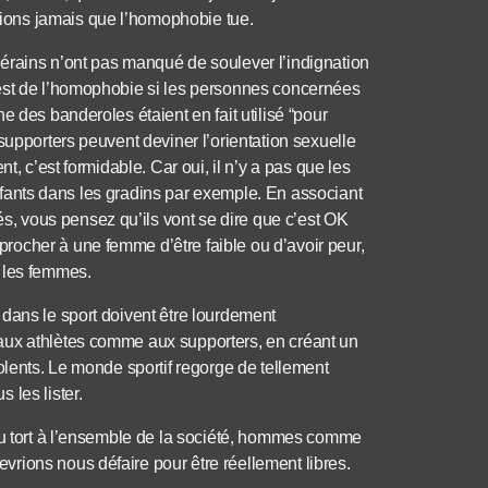
ions jamais que l’homophobie tue.
érains n’ont pas manqué de soulever l’indignation
’est de l’homophobie si les personnes concernées
e des banderoles étaient en fait utilisé “pour
supporters peuvent deviner l’orientation sexuelle
t, c’est formidable. Car oui, il n’y a pas que les
 enfants dans les gradins par exemple. En associant
 vous pensez qu’ils vont se dire que c’est OK
ocher à une femme d’être faible ou d’avoir peur,
 les femmes.
dans le sport doivent être lourdement
aux athlètes comme aux supporters, en créant un
olents. Le monde sportif regorge de tellement
 les lister.
 du tort à l’ensemble de la société, hommes comme
rions nous défaire pour être réellement libres.