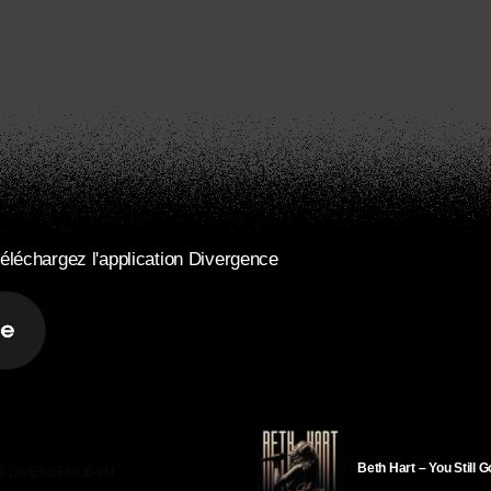
éléchargez l'application Divergence
Beth Hart – You Still 
R DIVERGENCE-FM