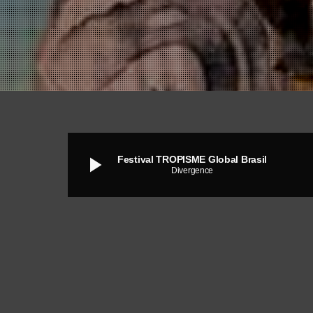
play_arrow
Festival TROPISME Global Brasil
Divergence