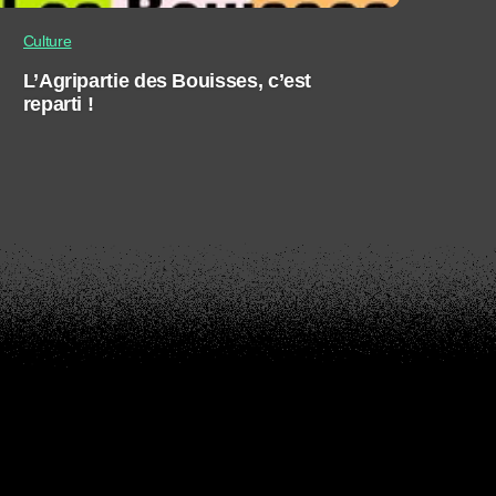
Culture
L’Agripartie des Bouisses, c’est
reparti !