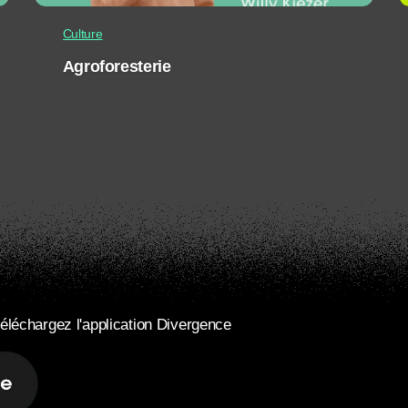
Culture
Agroforesterie
éléchargez l'application Divergence