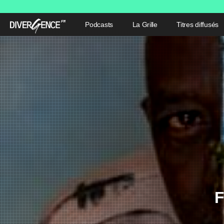
Podcasts
La Grille
Titres diffusés
F