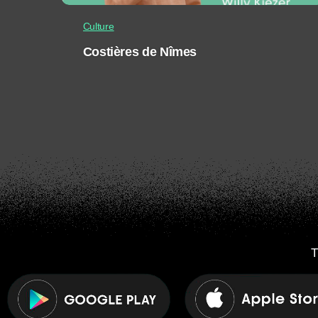
Culture
Costières de Nîmes
T