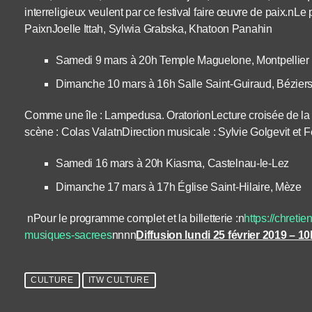
interreligieux veulent par ce festival faire œuvre de paix.nL
PaixnJoelle Ittah, Sylwia Grabska, Khatoon Panahin
Samedi 9 mars à 20h Temple Maguelone, Montpellier
Dimanche 10 mars à 16h Salle Saint-Guiraud, Bézier
Comme une île : Lampedusa. OratorionLecture croisée de la 
scène : Colas ValatnDirection musicale : Sylvie Golgevit et F
Samedi 16 mars à 20h Kiasma, Castelnau-le-Lez
Dimanche 17 mars à 17h Église Saint-Hilaire, Mèze
nPour le programme complet et la billetterie :n
https://chretie
musiques-sacrees
nnnn
Diffusion lundi 25 février 2019 – 1
CULTURE
ITW CULTURE