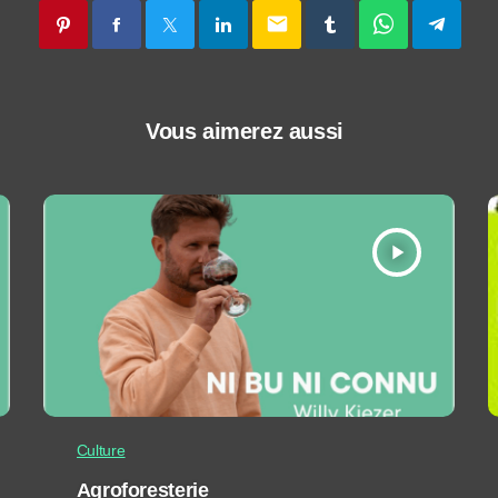
email
Vous aimerez aussi
play_arrow
Culture
Agroforesterie