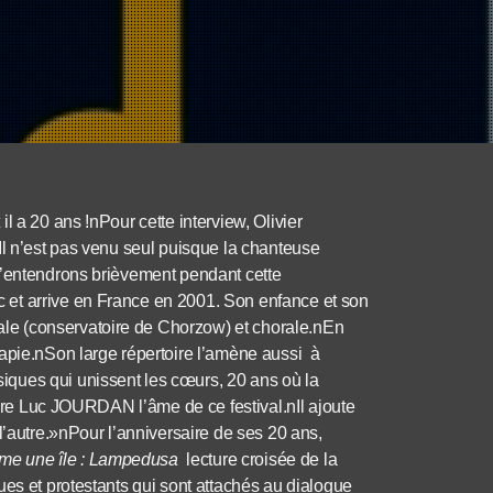
l a 20 ans !nPour cette interview, Olivier
Il n’est pas venu seul puisque la chanteuse
l’entendrons brièvement pendant cette
 et arrive en France en 2001. Son enfance et son
le (conservatoire de Chorzow) et chorale.nEn
rapie.nSon large répertoire l’amène aussi à
ques qui unissent les cœurs, 20 ans où la
 Père Luc JOURDAN l’âme de ce festival.nIl ajoute
l’autre.»nPour l’anniversaire de ses 20 ans,
e une île : Lampedusa
lecture croisée de la
ues et protestants qui sont attachés au dialogue