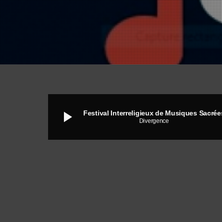
play_arrow
Festival Interreligieux de Musiques Sacrée
Divergence