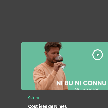
play_arrow
Culture
Costières de Nîmes