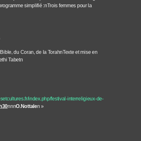
e programme simplifié :nTrois femmes pour la
s
Bible, du Coran, de la TorahnTexte et mise en
ethi Tabetn
nsetcultures.fr/index.php/festival-interreligieux-de-
0h30
nnn
O.Nottale
n »