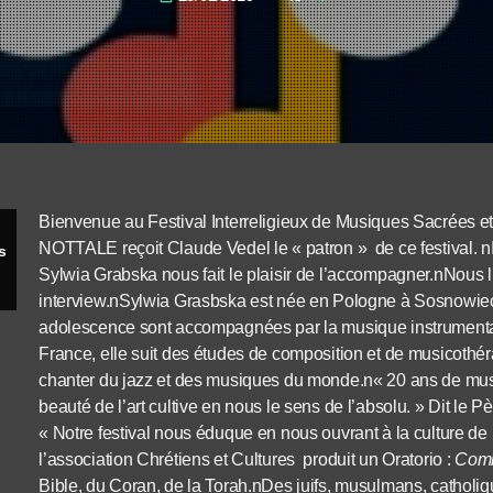
Bienvenue au Festival Interreligieux de Musiques Sacrées et i
NOTTALE reçoit Claude Vedel le « patron » de ce festival. n
s
Sylwia Grabska nous fait le plaisir de l’accompagner.nNous 
interview.nSylwia Grasbska est née en Pologne à Sosnowiec
adolescence sont accompagnées par la musique instrumenta
France, elle suit des études de composition et de musicothé
chanter du jazz et des musiques du monde.n« 20 ans de musi
beauté de l’art cultive en nous le sens de l’absolu. » Dit le
« Notre festival nous éduque en nous ouvrant à la culture de 
l’association Chrétiens et Cultures produit un Oratorio :
Comm
Bible, du Coran, de la Torah.nDes juifs, musulmans, catholiq