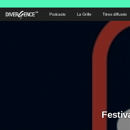
Podcasts
La Grille
Titres diffusés
Festiv