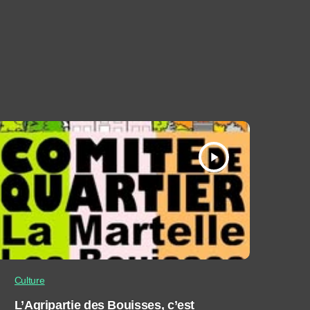
play_arrow
Culture
L’Agripartie des Bouisses, c’est