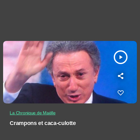
play_arrow
La Chronique de Maëlle
Crampons et caca-culotte