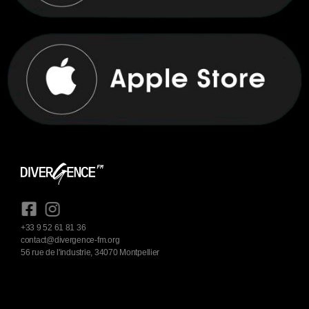
+33 9 52 61 81 36
contact@divergence-fm.org
56 rue de l'industrie, 34070 Montpellier