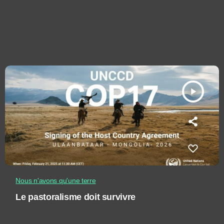
play_arrow
Nous n'avons qu'une terre
Le pastoralisme doit survivre