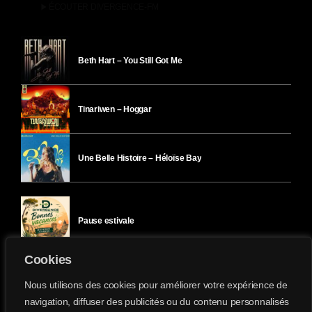
play_arrow
ÉCOUTER DIVERGENCE-FM
Beth Hart – You Still Got Me
Tinariwen – Hoggar
Une Belle Histoire – Héloïse Bay
Pause estivale
Cookies
Ici l’Ombre – mercredi 29 juillet
Nous utilisons des cookies pour améliorer votre expérience de
navigation, diffuser des publicités ou du contenu personnalisés