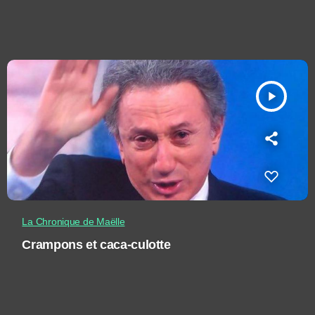
play_arrow
La Chronique de Maëlle
Crampons et caca-culotte