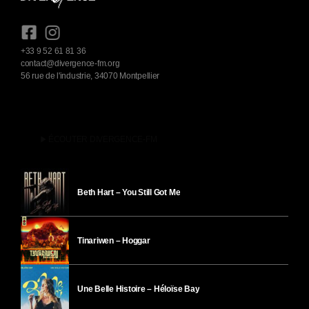
+33 9 52 61 81 36
contact@divergence-fm.org
56 rue de l'industrie, 34070 Montpellier
play_arrow
ÉCOUTER DIVERGENCE-FM
Beth Hart – You Still Got Me
Tinariwen – Hoggar
Une Belle Histoire – Héloïse Bay