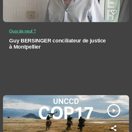
Quoi de neuf ?
Guy BERSINGER conciliateur de justice
à Montpellier
play_arrow