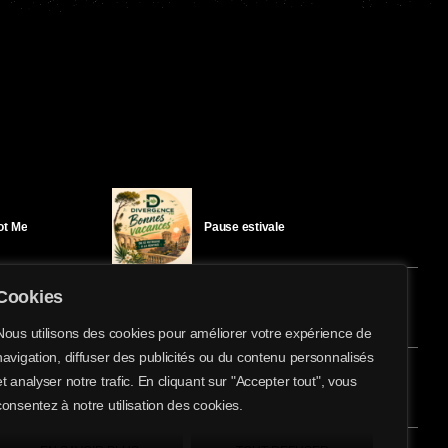
Got Me
Pause estivale
Cookies
Ici l’Ombre – mercredi 29 juillet
Nous utilisons des cookies pour améliorer votre expérience de
navigation, diffuser des publicités ou du contenu personnalisés
share
email
et analyser notre trafic. En cliquant sur "Accepter tout", vous
éloïse Bay
Ici l’Ombre – mardi 28 juillet
consentez à notre utilisation des cookies.