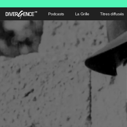
Podcasts
La Grille
Titres diffusés