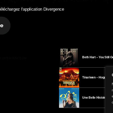
éléchargez l'application Divergence
Beth Hart – You Still 
R DIVERGENCE-FM
Tinariwen – Hoggar
Une Belle Histoire – H