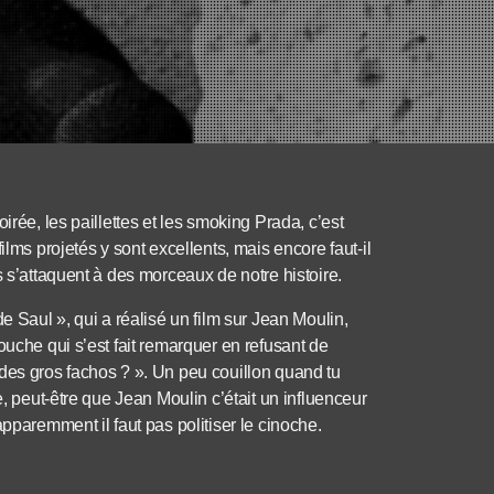
irée, les paillettes et les smoking Prada, c’est
ilms projetés y sont excellents, mais encore faut-il
s s’attaquent à des morceaux de notre histoire.
e Saul », qui a réalisé un film sur Jean Moulin,
ouche qui s’est fait remarquer en refusant de
des gros fachos ? ». Un peu couillon quand tu
e, peut-être que Jean Moulin c’était un influenceur
pparemment il faut pas politiser le cinoche.