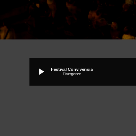
play_arrow
Festival Convivencia
Divergence