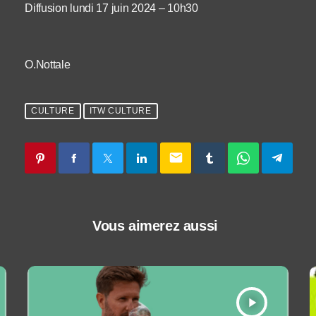
Diffusion lundi 17 juin 2024 – 10h30
O.Nottale
CULTURE
ITW CULTURE
email
Vous aimerez aussi
play_arrow