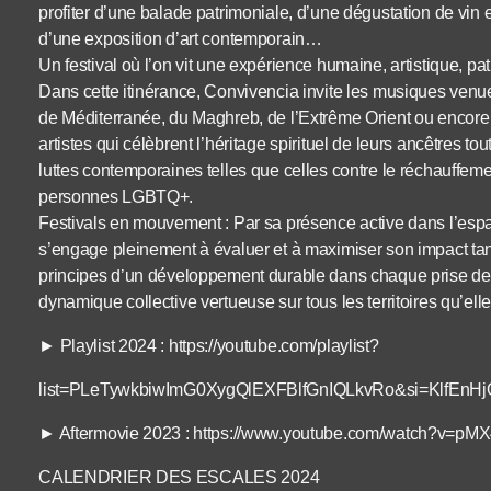
profiter d’une balade patrimoniale, d’une dégustation de vin 
d’une exposition d’art contemporain…
Un festival où l’on vit une expérience humaine, artistique, pa
Dans cette itinérance, Convivencia invite les musiques venue
de Méditerranée, du Maghreb, de l’Extrême Orient ou encore d
artistes qui célèbrent l’héritage spirituel de leurs ancêtres 
luttes contemporaines telles que celles contre le réchauffeme
personnes LGBTQ+.
Festivals en mouvement : Par sa présence active dans l’es
s’engage pleinement à évaluer et à maximiser son impact tant
principes d’un développement durable dans chaque prise de 
dynamique collective vertueuse sur tous les territoires qu’elle
► Playlist 2024 : https://youtube.com/playlist?
list=PLeTywkbiwImG0XygQlEXFBlfGnIQLkvRo&si=KlfEnH
► Aftermovie 2023 : https://www.youtube.com/watch?v=p
CALENDRIER DES ESCALES 2024