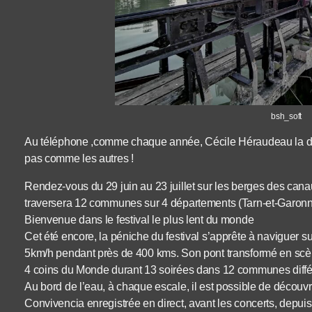
bsh_soft
Au téléphone ,comme chaque année, Cécile Héraudeau la dire
pas comme les autres !
Rendez-vous du 29 juin au 23 juillet sur les berges des cana
traversera 12 communes sur 4 départements (Tarn-et-Garonn
Bienvenue dans le festival le plus lent du monde
Cet été encore, la péniche du festival s’apprête à naviguer s
5km/h pendant près de 400 kms. Son pont transformé en scèn
4 coins du Monde durant 13 soirées dans 12 communes diffé
Au bord de l’eau, à chaque escale, il est possible de découvr
Convivencia enregistrée en direct, avant les concerts, depui