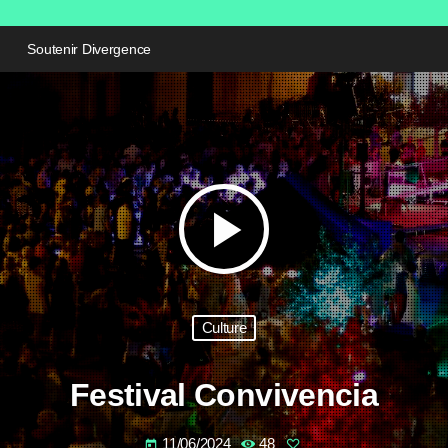
Soutenir Divergence
play_arrow
Culture
Festival Convivencia
11/06/2024
48
today