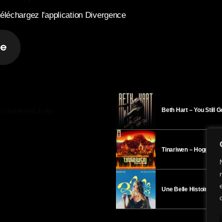
éléchargez l'application Divergence
Beth Hart – You Still 
R DIVERGENCE-FM
Tinariwen – Hoggar
Une Belle Histoire – H