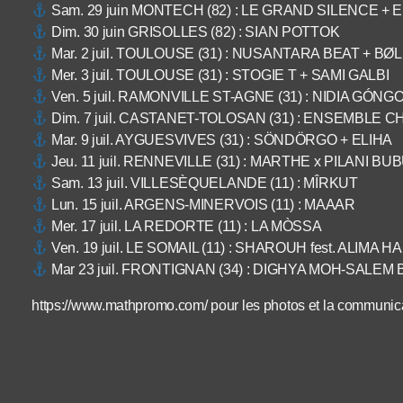
Sam. 29 juin MONTECH (82) : LE GRAND SILENCE + 
Dim. 30 juin GRISOLLES (82) : SIAN POTTOK
Mar. 2 juil. TOULOUSE (31) : NUSANTARA BEAT + BØL
Mer. 3 juil. TOULOUSE (31) : STOGIE T + SAMI GALBI
Ven. 5 juil. RAMONVILLE ST-AGNE (31) : NIDIA GÓ
Dim. 7 juil. CASTANET-TOLOSAN (31) : ENSEMBLE 
Mar. 9 juil. AYGUESVIVES (31) : SÖNDÖRGO + ELIHA
Jeu. 11 juil. RENNEVILLE (31) : MARTHE x PILANI BU
Sam. 13 juil. VILLESÈQUELANDE (11) : MÎRKUT
Lun. 15 juil. ARGENS-MINERVOIS (11) : MAAAR
Mer. 17 juil. LA REDORTE (11) : LA MÒSSA
Ven. 19 juil. LE SOMAIL (11) : SHAROUH fest. ALIMA 
Mar 23 juil. FRONTIGNAN (34) : DIGHYA MOH-SALEM
https://www.mathpromo.com/ pour les photos et la communica