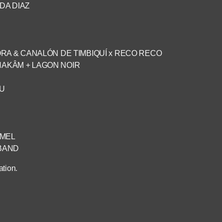
EDA DIAZ
NGORA & CANALÓN DE TIMBIQUÍ x RECO RECO
CHAKÂM + LAGON NOIR
BU
HAMEL
 BAND
tion.