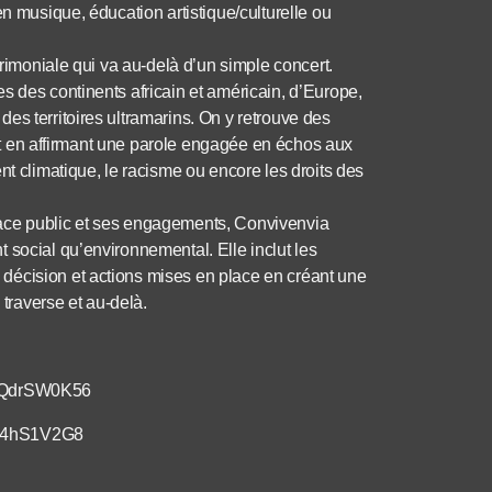
en musique, éducation artistique/culturelle ou
trimoniale qui va au-delà d’un simple concert.
s des continents africain et américain, d’Europe,
es territoires ultramarins. On y retrouve des
tout en affirmant une parole engagée en échos aux
nt climatique, le racisme ou encore les droits des
pace public et ses engagements, Convivenvia
 social qu’environnemental. Elle inclut les
décision et actions mises en place en créant une
 traverse et au-delà.
jQdrSW0K56
MX4hS1V2G8