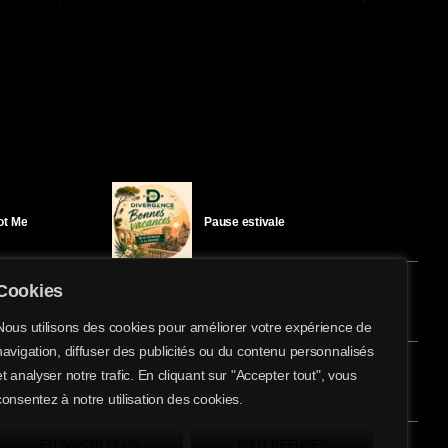
Got Me
Pause estivale
Cookies
Ici l’Ombre – mercredi 29 juillet
Nous utilisons des cookies pour améliorer votre expérience de
navigation, diffuser des publicités ou du contenu personnalisés
share
email
et analyser notre trafic. En cliquant sur "Accepter tout", vous
éloïse Bay
Ici l’Ombre – mardi 28 juillet
consentez à notre utilisation des cookies.
EN SAVOIR PLUS
TOUT REFUSER