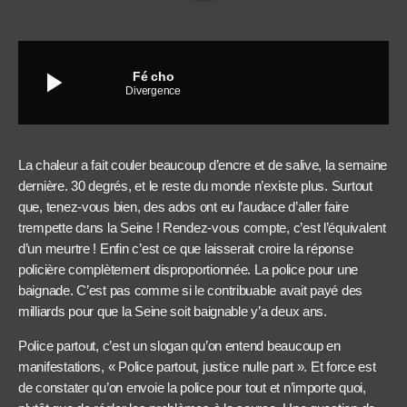
play_arrow
Fé cho
Divergence
La chaleur a fait couler beaucoup d’encre et de salive, la semaine
dernière. 30 degrés, et le reste du monde n’existe plus. Surtout
que, tenez-vous bien, des ados ont eu l’audace d’aller faire
trempette dans la Seine ! Rendez-vous compte, c’est l’équivalent
d’un meurtre ! Enfin c’est ce que laisserait croire la réponse
policière complètement disproportionnée. La police pour une
baignade. C’est pas comme si le contribuable avait payé des
milliards pour que la Seine soit baignable y’a deux ans.
Police partout, c’est un slogan qu’on entend beaucoup en
manifestations, « Police partout, justice nulle part ». Et force est
de constater qu’on envoie la police pour tout et n’importe quoi,