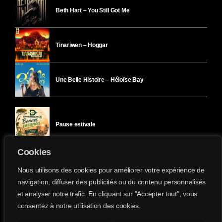
Beth Hart – You Still Got Me
Tinariwen – Hoggar
Une Belle Histoire – Héloïse Bay
Pause estivale
Cookies
Ici l’Ombre – mercredi 29 juillet
Nous utilisons des cookies pour améliorer votre expérience de
navigation, diffuser des publicités ou du contenu personnalisés
et analyser notre trafic. En cliquant sur "Accepter tout", vous
Ici l’Ombre – mardi 28 juillet
consentez à notre utilisation des cookies.
Divergence-FM © 2022 Tous droits réservés.
Confidentialité
&
Mentions Légales
.