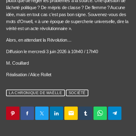
plutôt que de régler les problèmes à la source. Une question de
lâcheté politique ? De mépris de classe ? De flemme ? Aucune
idée, mais en tout cas c’est pas bon signe. Souvenez-vous des
mots d’Orwell, « à une époque de supercherie universelle, dire la
vérité est un acte révolutionnaire ».
Alors, en attendant la Révolution…
Diffusion le mercredi 3 juin 2026 à 10h40 / 17h40
M. Couillard
Réalisation / Alice Rollet
LA CHRONIQUE DE MAËLLE
SOCIÉTÉ
email