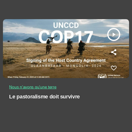
play_arrow
Nous n'avons qu'une terre
Le pastoralisme doit survivre