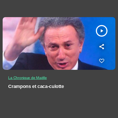
play_arrow
La Chronique de Maëlle
Crampons et caca-culotte