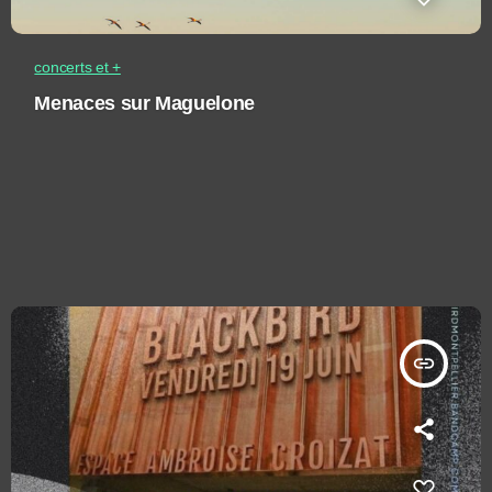
concerts et +
Menaces sur Maguelone
insert_link