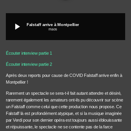
play_arrow
Falstaff arrive à Montpellier
maos
Écouter interview partie 1
Écouter interview partie 2
Après deux reports pour cause de COVID Falstaff arrive enfin à
Montpellier !
Rarement un spectacle se sera-t-il fait autant attendre et désiré,
rarement également les amateurs ont-ils pu découvrir sur scène
un Falstaff comme celui que cette production nous propose. Ce
Falstaff là est profondément atypique, et si la musique imaginée
par Verdi pour son dernier opéra est toujours aussi éblouissante
et réjouissante, le spectacle ne se contente pas de la farce