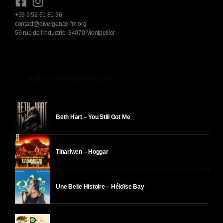
+33 9 52 61 81 36
contact@divergence-fm.org
56 rue de l'industrie, 34070 Montpellier
play_arrow
ÉCOUTER DIVERGENCE-FM
Beth Hart – You Still Got Me
Tinariwen – Hoggar
Une Belle Histoire – Héloïse Bay