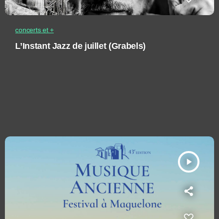
concerts et +
L’Instant Jazz de juillet (Grabels)
play_arrow