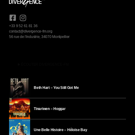
+33 9 52 61 81 36
contact@divergence-fm.org
56 rue de l'industrie, 34070 Montpellier
play_arrow
ÉCOUTER DIVERGENCE-FM
Beth Hart – You Still Got Me
Tinariwen – Hoggar
Une Belle Histoire – Héloïse Bay