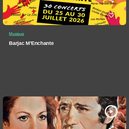
Musique
Barjac M’Enchante
play_arrow