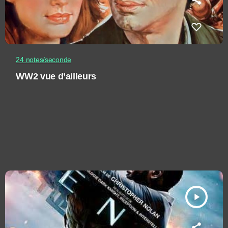
24 notes/seconde
WW2 vue d’ailleurs
play_arrow