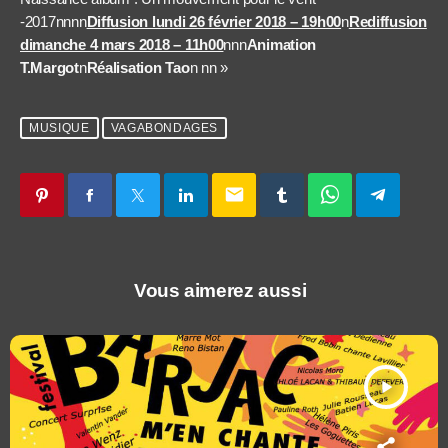
-2017nnnn
Diffusion lundi 26 février 2018 – 19h00
n
Rediffusion
dimanche 4 mars 2018 – 11h00
nnn
Animation
T.Margot
n
Réalisation Tao
n
nn »
MUSIQUE
VAGABONDAGES
email
Vous aimerez aussi
play_arrow