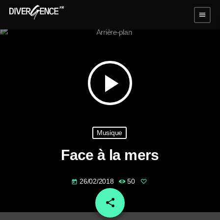
menu
play_arrow
Musique
Face à la mers
26/02/2018
50
today
share
email