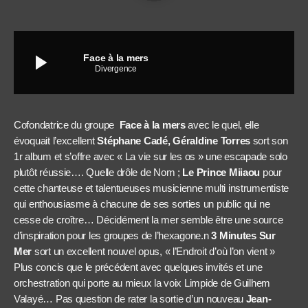
play_arrow
Face à la mers
Divergence
Cofondatrice du groupe
Face à la mers
avec le quel, elle
évoquait l’excellent
Stéphane Cadé, Géraldine Torres
sort son
1r album et s’offre avec « La vie sur les os » une escapade solo
plutôt réussie…. Quelle drôle de Nom ;
Le Prince Miiaou
pour
cette chanteuse et talentueuses musicienne multi instrumentiste
qui enthousiasme à chacune de ses sorties un public qui ne
cesse de croître… Décidément la mer semble être une source
d’inspiration pour les groupes de l’hexagone.n
3 Minutes Sur
Mer
sort un excellent nouvel opus, « l’Endroit d’où l’on vient »
Plus concis que le précédent avec quelques invités et une
orchestration qui porte au mieux la voix Limpide de
Guilhem
Valayé… Pas question de rater la sortie d’un nouveau
Jean-