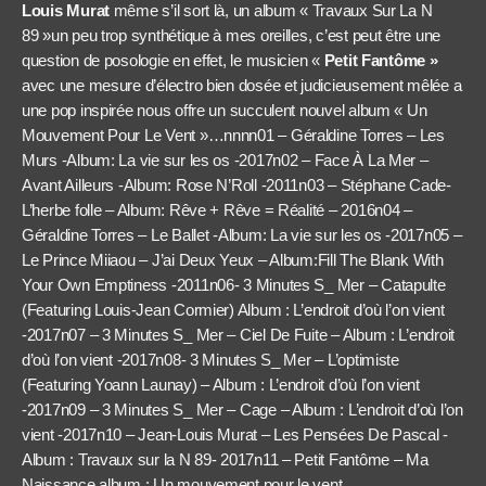
Louis Murat
même s’il sort là, un album « Travaux Sur La N
89 »un peu trop synthétique à mes oreilles, c’est peut être une
question de posologie en effet, le musicien «
Petit Fantôme »
avec une mesure d’électro bien dosée et judicieusement mêlée a
une pop inspirée nous offre un succulent nouvel album « Un
Mouvement Pour Le Vent »…nnn
n01 – Géraldine Torres – Les
Murs -Album: La vie sur les os -2017n02 – Face À La Mer –
Avant Ailleurs -Album: Rose N’Roll -2011n03 – Stéphane Cade-
L’herbe folle – Album: Rêve + Rêve = Réalité – 2016n04 –
Géraldine Torres – Le Ballet -Album: La vie sur les os -2017n05 –
Le Prince Miiaou – J’ai Deux Yeux – Album:Fill The Blank With
Your Own Emptiness -2011n06- 3 Minutes S_ Mer – Catapulte
(Featuring Louis-Jean Cormier) Album : L’endroit d’où l’on vient
-2017n07 – 3 Minutes S_ Mer – Ciel De Fuite – Album : L’endroit
d’où l’on vient -2017n08- 3 Minutes S_ Mer – L’optimiste
(Featuring Yoann Launay) – Album : L’endroit d’où l’on vient
-2017n09 – 3 Minutes S_ Mer – Cage – Album : L’endroit d’où l’on
vient -2017n10 – Jean-Louis Murat – Les Pensées De Pascal -
Album : Travaux sur la N 89- 2017n11 – Petit Fantôme – Ma
Naissance album : Un mouvement pour le vent