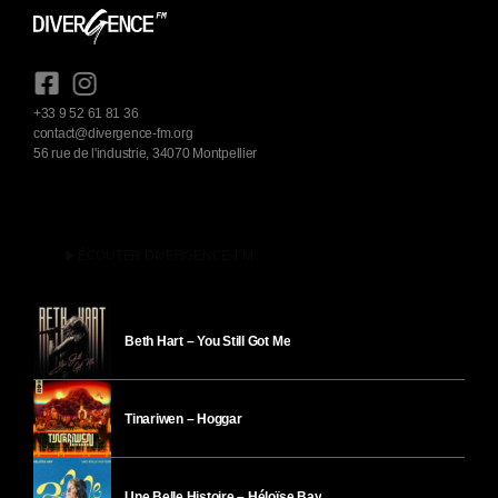
+33 9 52 61 81 36
contact@divergence-fm.org
56 rue de l'industrie, 34070 Montpellier
play_arrow
ÉCOUTER DIVERGENCE-FM
Beth Hart – You Still Got Me
Tinariwen – Hoggar
Une Belle Histoire – Héloïse Bay