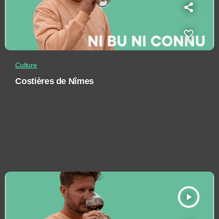
Culture
Costières de Nîmes
play_arrow