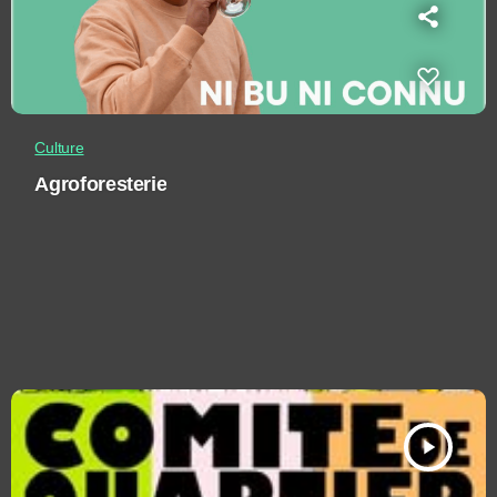
Culture
Agroforesterie
play_arrow