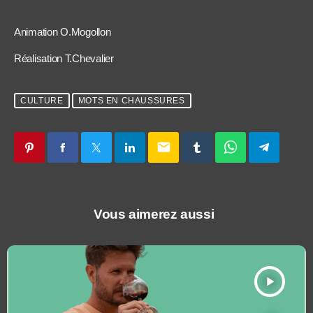
Animation O.Mogollon
Réalisation T.Chevalier
CULTURE
MOTS EN CHAUSSURES
email
Vous aimerez aussi
play_arrow