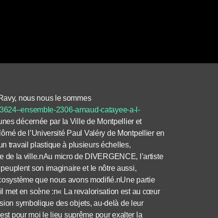
Ravy, nous nous le sommes
7/3624–ensemble-2306-arnaud-catayee-a-l-
unes décernée par la Ville de Montpellier et
ômé de l’Université Paul Valéry de Montpellier en
n travail plastique à plusieurs échelles,
 site de la ville.nAu micro de DIVERGENCE, l’artiste
euplent son imaginaire et le nôtre aussi,
l’écosystème que nous avons modifié.nUne partie
 met en scène :n« La revalorisation est au cœur
nsion symbolique des objets, au-delà de leur
 est pour moi le lieu suprême pour exalter la