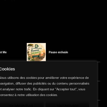
Got Me
Pause estivale
Cookies
Ici l’Ombre – mercredi 29 juillet
Nous utilisons des cookies pour améliorer votre expérience de
navigation, diffuser des publicités ou du contenu personnalisés
share
email
et analyser notre trafic. En cliquant sur "Accepter tout", vous
3
éloïse Bay
Ici l’Ombre – mardi 28 juillet
consentez à notre utilisation des cookies.
EN SAVOIR PLUS
TOUT REFUSER