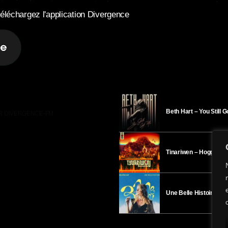
éléchargez l'application Divergence
Beth Hart – You Still 
R DIVERGENCE-FM
Tinariwen – Hoggar
Une Belle Histoire – H