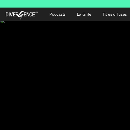
Podcasts
La Grille
Titres diffusés