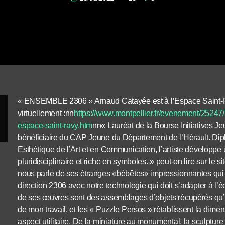
« ENSEMBLE 2306 » Arnaud Catayée est à l’Espace Saint-
virtuellement :nn
https://www.montpellier.fr/evenement/2524
espace-saint-ravy.htm
nn« Lauréat de la Bourse Initiatives Je
bénéficiaire du CAP Jeune du Département de l’Hérault. Dipl
Esthétique de l’Art et en Communication, l’artiste développe u
pluridisciplinaire et riche en symboles. » peut-on lire sur le
nous parle de ses étranges «bébêtes» impressionnantes qui p
direction 2306 avec notre technologie qui doit s’adapter à 
de ses œuvres sont des assemblages d’objets récupérés qu’il
de mon travail, et les « Puzzle Persos » rétablissent la dime
aspect utilitaire. De la miniature au monumental, la sculpture