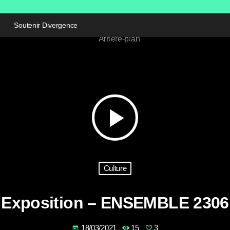
Soutenir Divergence
play_arrow
Culture
Exposition – ENSEMBLE 2306
18/03/2021
15
3
today