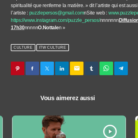
spiritualité que renferme la matière. » dit l’artiste qui est
l’artiste :
puzzlepersos@gmail.com
nSite web :
www.puzzlep
https://www.instagram.com/puzzle_persos/
nnnnnnn
Diffusio
17h30
nnnnn
O.Nottale
n »
CULTURE
ITW CULTURE
email
Vous aimerez aussi
play_arrow