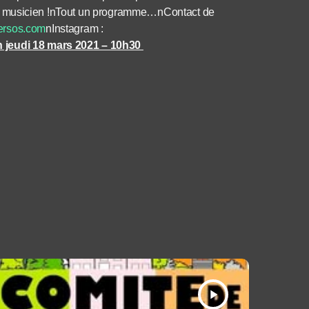
 aussi musicien !nTout un programme…nContact de
ersos.com
nInstagram :
n jeudi 18 mars 2021 – 10h30
play_arrow