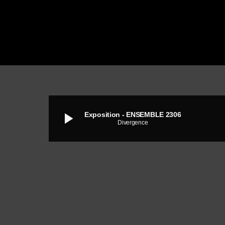
play_arrow
Exposition - ENSEMBLE 2306
Divergence