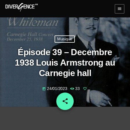
menu
Musique
Épisode 39 – Decembre
1938 Louis Armstrong au
Carnegie hall
24/01/2023
33
today
share
email