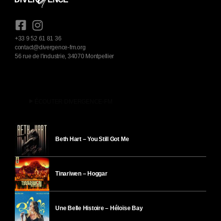
+33 9 52 61 81 36
contact@divergence-fm.org
56 rue de l'industrie, 34070 Montpellier
play_arrow
ÉCOUTER DIVERGENCE-FM
Beth Hart – You Still Got Me
Tinariwen – Hoggar
Une Belle Histoire – Héloïse Bay