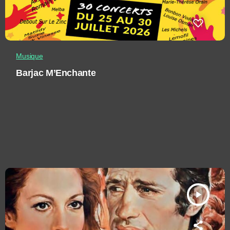
Musique
Barjac M’Enchante
play_arrow