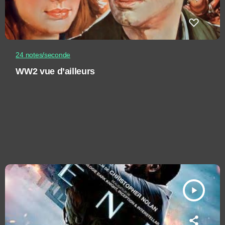
24 notes/seconde
WW2 vue d’ailleurs
play_arrow