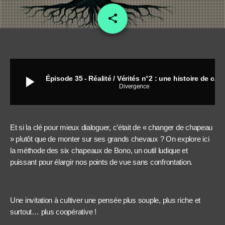
share
email
43
play_arrow
Épisode 35 - Réalité / Vérités n°2 : une histoire de chapeaux !
Divergence
Et si la clé pour mieux dialoguer, c’était de « changer de chapeau
» plutôt que de monter sur ses grands chevaux ? On explore ici
la méthode des six chapeaux de Bono, un outil ludique et
puissant pour élargir nos points de vue sans confrontation.
Une invitation à cultiver une pensée plus souple, plus riche et
surtout… plus coopérative !