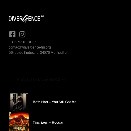
+33 9 52 61 81 36
contact@divergence-fm.org
56 rue de l'industrie, 34070 Montpellier
play_arrow
ÉCOUTER DIVERGENCE-FM
Beth Hart – You Still Got Me
Tinariwen – Hoggar