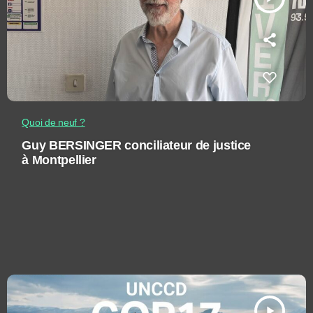
Quoi de neuf ?
Guy BERSINGER conciliateur de justice
à Montpellier
play_arrow