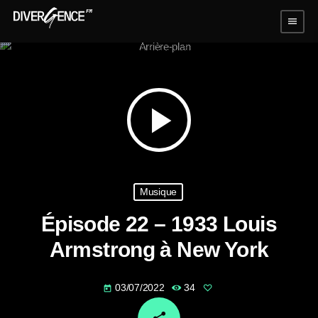
menu
play_arrow
Musique
Épisode 22 – 1933 Louis
Armstrong à New York
03/07/2022
34
today
email