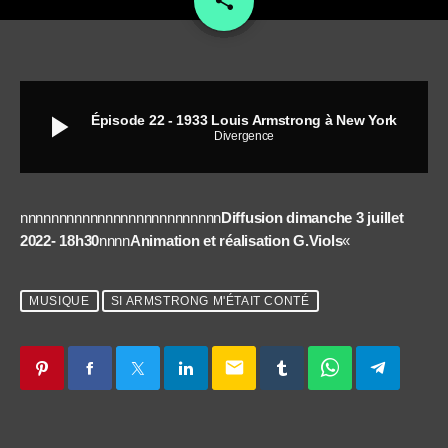
share
play_arrow
Épisode 22 - 1933 Louis Armstrong à New York
Divergence
nnnnnnnnnnnnnnnnnnnnnnnnnn
Diffusion dimanche 3 juillet
2022- 18h30
nnnn
Animation et réalisation G.Viols
«
MUSIQUE
SI ARMSTRONG M'ÉTAIT CONTÉ
email