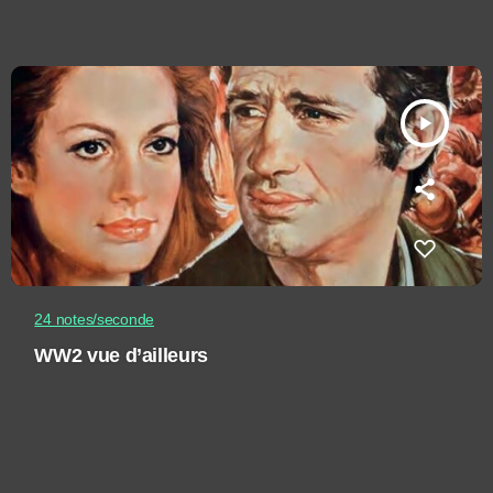
play_arrow
24 notes/seconde
WW2 vue d’ailleurs