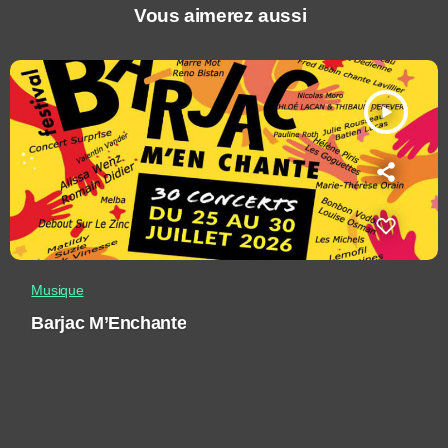
Vous aimerez aussi
play_arrow
Musique
Barjac M’Enchante