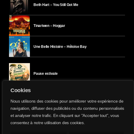
Beth Hart – You Still Got Me
Tinariwen – Hoggar
Une Belle Histoire – Héloïse Bay
Pause estivale
Cookies
Ici l’Ombre – mercredi 29 juillet
Nous utilisons des cookies pour améliorer votre expérience de
navigation, diffuser des publicités ou du contenu personnalisés
et analyser notre trafic. En cliquant sur "Accepter tout", vous
Ici l’Ombre – mardi 28 juillet
consentez à notre utilisation des cookies.
Divergence-FM © 2022 Tous droits réservés.
Confidentialité
&
Mentions Légales
.