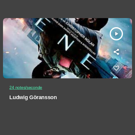
play_arrow
24 notes/seconde
Ludwig Göransson