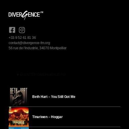
+33 9 52 61 81 36
contact@divergence-fm.org
56 rue de l'industrie, 34070 Montpellier
play_arrow
ÉCOUTER DIVERGENCE-FM
Beth Hart – You Still Got Me
Tinariwen – Hoggar