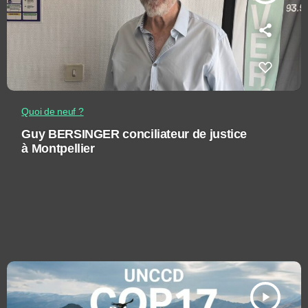
Quoi de neuf ?
Guy BERSINGER conciliateur de justice
à Montpellier
play_arrow