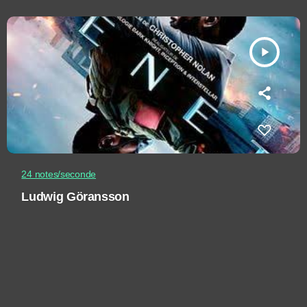
play_arrow
24 notes/seconde
Ludwig Göransson