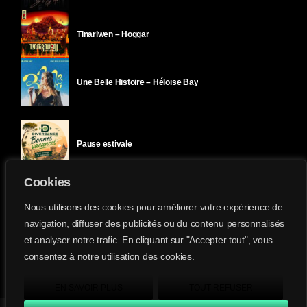
Tinariwen – Hoggar
Une Belle Histoire – Héloïse Bay
Pause estivale
Cookies
Ici l’Ombre – mercredi 29 juillet
Nous utilisons des cookies pour améliorer votre expérience de
navigation, diffuser des publicités ou du contenu personnalisés
et analyser notre trafic. En cliquant sur "Accepter tout", vous
Ici l’Ombre – mardi 28 juillet
consentez à notre utilisation des cookies.
Divergence-FM © 2022 Tous droits réservés.
Confidentialité
&
Mentions Légales
.
EN SAVOIR PLUS
TOUT REFUSER