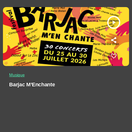
play_arrow
Musique
Barjac M’Enchante