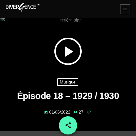
menu
play_arrow
Musique
Épisode 18 – 1929 / 1930
01/06/2022
27
today
share
email