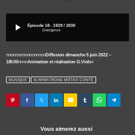
play_arrow
Épisode 18 - 1929 / 1930
Divergence
nnnnnnnnnnnnnnnnn
Diffusion dimanche 5 juin 2022 –
18h30
nnnn
Animation et réalisation G.Viols
«
MUSIQUE
SI ARMSTRONG M'ÉTAIT CONTÉ
email
Vous aimerez aussi