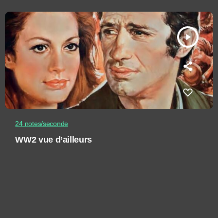
play_arrow
24 notes/seconde
WW2 vue d’ailleurs