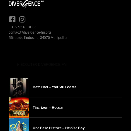
+33 9 52 61 81 36
contact@divergence-fm.org
56 rue de l'industrie, 34070 Montpellier
play_arrow
ÉCOUTER DIVERGENCE-FM
Beth Hart – You Still Got Me
Tinariwen – Hoggar
Une Belle Histoire – Héloïse Bay