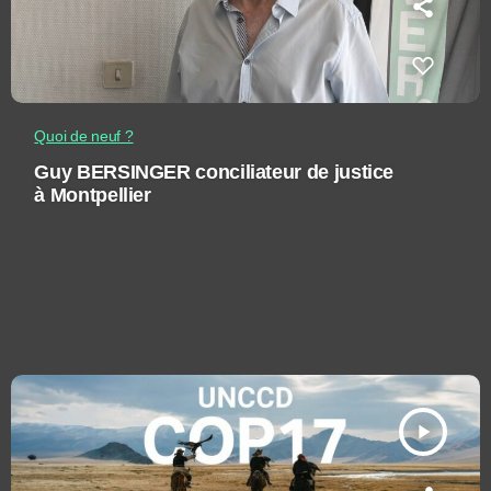
Quoi de neuf ?
Guy BERSINGER conciliateur de justice
à Montpellier
play_arrow