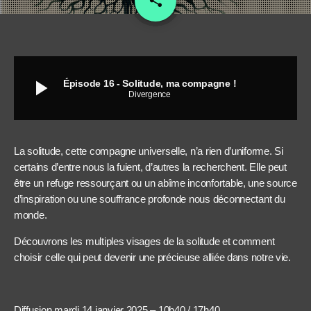
share
23
play_arrow
Épisode 16 - Solitude, ma compagne !
Divergence
La solitude, cette compagne universelle, n’a rien d’uniforme. Si
certains d’entre nous la fuient, d’autres la recherchent. Elle peut
être un refuge ressourçant ou un abîme inconfortable, une source
d’inspiration ou une souffrance profonde nous déconnectant du
monde.
Découvrons les multiples visages de la solitude et comment
choisir celle qui peut devenir une précieuse alliée dans notre vie.
Diffusion mardi 14 janvier 2025 – 10h40 / 17h40