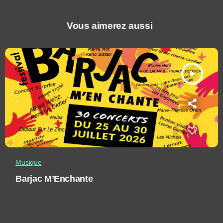
Vous aimerez aussi
play_arrow
Musique
Barjac M’Enchante