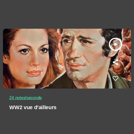
play_arrow
24 notes/seconde
WW2 vue d’ailleurs