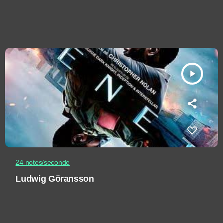
play_arrow
24 notes/seconde
Ludwig Göransson