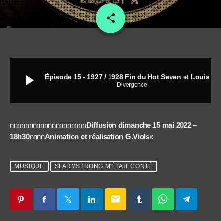
share
email
play_arrow
Épisode 15 - 1927 / 1928 Fin du Hot Seven et Louis au chomage
Divergence
nnnnnnnnnnnnnnnnnnnn
Diffusion dimanche 15 mai 2022 –
18h30
nnnn
Animation et réalisation G.Viols
«
MUSIQUE
SI ARMSTRONG M'ÉTAIT CONTÉ
email