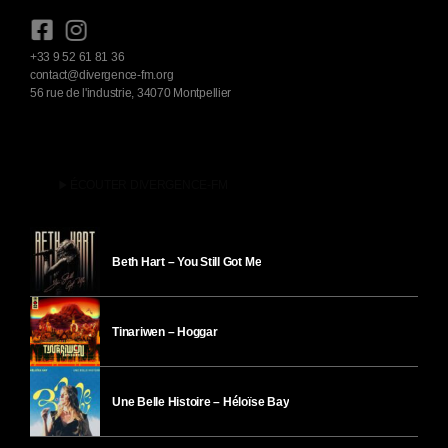
+33 9 52 61 81 36
contact@divergence-fm.org
56 rue de l'industrie, 34070 Montpellier
play_arrow
ÉCOUTER DIVERGENCE-FM
Beth Hart – You Still Got Me
Tinariwen – Hoggar
Une Belle Histoire – Héloïse Bay