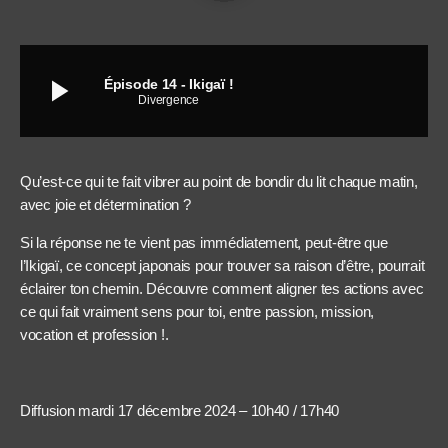
play_arrow
Épisode 14 - Ikigaï !
Divergence
Qu’est-ce qui te fait vibrer au point de bondir du lit chaque matin,
avec joie et détermination ?
Si la réponse ne te vient pas immédiatement, peut-être que
l’Ikigaï, ce concept japonais pour trouver sa raison d’être, pourrait
éclairer ton chemin. Découvre comment aligner tes actions avec
ce qui fait vraiment sens pour toi, entre passion, mission,
vocation et profession !.
Diffusion mardi 17 décembre 2024 – 10h40 / 17h40