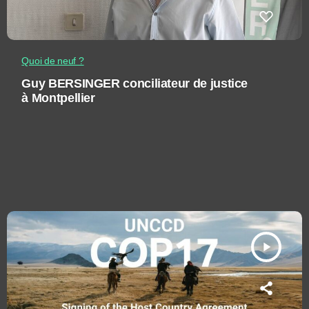
Quoi de neuf ?
Guy BERSINGER conciliateur de justice
à Montpellier
play_arrow