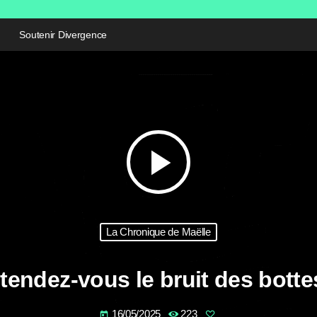
Soutenir Divergence
play_arrow
La Chronique de Maëlle
tendez-vous le bruit des botte
16/05/2025
223
today