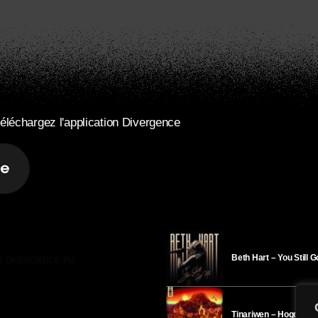
éléchargez l'application Divergence
Beth Hart – You Still 
R DIVERGENCE-FM
Tinariwen – Hoggar