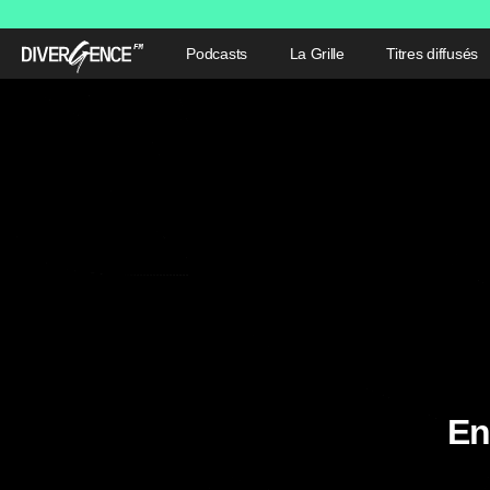
Podcasts
La Grille
Titres diffusés
En