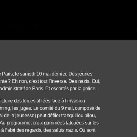
e Paris, le samedi 10 mai dernier. Des jeunes
e ? Eh non, c’est tout l’inverse. Des nazis. Oui,
administratif de Paris. Et escortés par la police.
toire des forces alliées face à l’invasion
 timing, les juges. Le comité du 9 mai, composé de
de la jeunesse) peut défiler tranquillou bilou,
». Au programme, croix gammées tatouées sur les
à l’abri des regards, des saluts nazis. Où sont