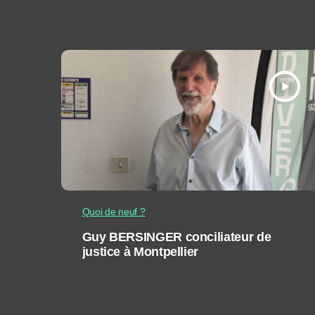
play_arrow
Quoi de neuf ?
Guy BERSINGER conciliateur de
justice à Montpellier