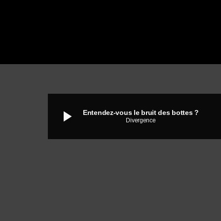
play_arrow
Entendez-vous le bruit des bottes ?
Divergence