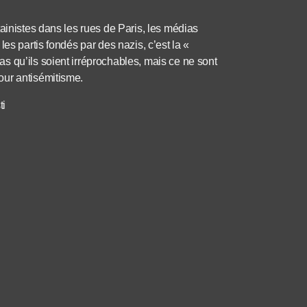
ainistes dans les rues de Paris, les médias
es partis fondés par des nazis, c’est la «
s qu’ils soient irréprochables, mais ce ne sont
our antisémitisme.
ti