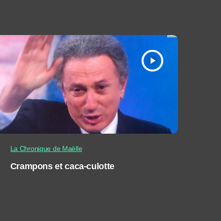
play_arrow
La Chronique de Maëlle
Crampons et caca-culotte