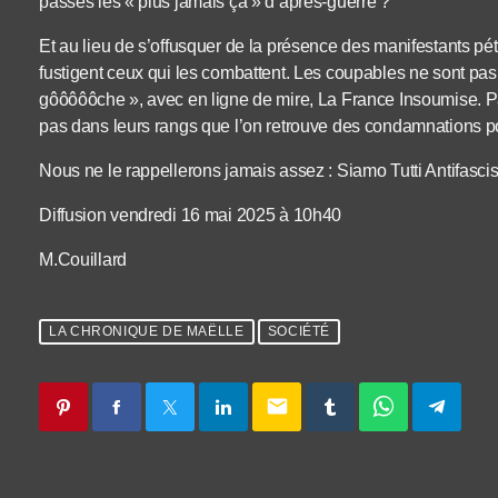
passés les « plus jamais ça » d’après-guerre ?
Et au lieu de s’offusquer de la présence des manifestants pét
fustigent ceux qui les combattent. Les coupables ne sont pas l
gôôôôôche », avec en ligne de mire, La France Insoumise. Pa
pas dans leurs rangs que l’on retrouve des condamnations p
Nous ne le rappellerons jamais assez : Siamo Tutti Antifascis
Diffusion vendredi 16 mai 2025 à 10h40
M.Couillard
LA CHRONIQUE DE MAËLLE
SOCIÉTÉ
email