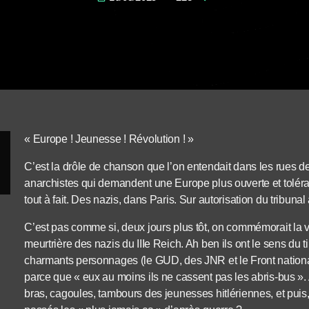
« Europe ! Jeunesse ! Révolution ! »
C’est la drôle de chanson que l’on entendait dans les rues d
anarchistes qui demandent une Europe plus ouverte et tolérant
tout à fait. Des nazis, dans Paris. Sur autorisation du tribunal 
C’est pas comme si, deux jours plus tôt, on commémorait la vic
meurtrière des nazis du IIIe Reich. Ah ben ils ont le sens du
charmants personnages (le GUD, des JNR et le Front national 
parce que « eux au moins ils ne cassent pas les abris-bus 
bras, cagoules, tambours des jeunesses hitlériennes, et puis, 